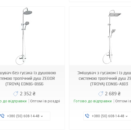
3921
3340
шувач без гусака із душовою
Змішувач з гусаком і із ду
стемою тропічний душ ZEGOR
системою тропічний душ 
(TROYA) EDN16-B166
(TROYA) EDN16-A183
2 352 ₴
2 689 ₴
о до відправки
Оптом і в роздріб
Готово до відправки
Оптом і 
+380 (50) 608-14-48
+380 (50) 608-14-48