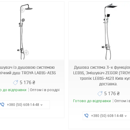
3633
2969
ішувач із душовою системою
Душова система 3-х функці
пічний душ TROYA LAB16-A136
LEB16, Змішувач ZEGOR (TROY
тропік LEB16-A123 Київ ку
5 176 ₴
доставка.
о до відправки
Оптом і в роздріб
5 176 ₴
Готово до відправки
Оптом і 
+380 (50) 608-14-48
+380 (50) 608-14-48