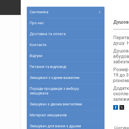
Сантехніка
Душові
Про нас
Доставка та оплата
Перетв
душу. 
Контакти
Душові 
Відгуки
вбудова
забезп
Питання та відповіді
Розмір
19 до 
Змішувачі з одним важелем
різнома
Додатк
Поради продавців з вибору
змішувача
охоплен
залежи
Змішувач з двома вентилями
Матеріал змішувачів
Змішувач для ванни з душем