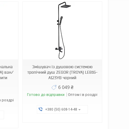
ональна
Змішувач із душовою системою
A) ван/
тропічний душ ZEGOR (TROYA) LEB16-
пити
A123YB чорний
6 049 ₴
Готово до відправки
Оптом і в роздріб
в роздріб
+380 (50) 608-14-48