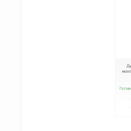
3020
Ду
монт
Готов