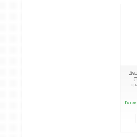
3570
Душ
(
гр
Готов