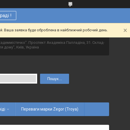
аді !
ий. Ваша заявка буде оброблена в найближчий робочий день.
адеммістечко". Проспект Академіка Палладіна, 31. Склад-
я дому", Київ, Україна
Пошук...
іді
Переваги марки Zegor (Troya)