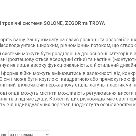
 тропічні системи SOLONE, ZEGOR та TROYA
оріть вашу ванну кімнату на оазис розкоші та розслаблен
Насолоджуйтесь широким, рівномірним потоком, що створює 
системи можуть бути розділені на дві основні категорії в 
ні (розташовуються всередині стіни) та настінні (монтують
ечує не лише високу функціональність, а й стильний дизайн
 і форма лійки можуть змінюватись в залежності від конкре
30 см і може бути круглою, квадратною або прямокутною 
нітний, включаючи нержавіючу сталь, латунь, пластик чи ін
ові опції можуть містити можливість регулювання висоти а
ня тіла під час душу. Кожен із цих різновидів має свої пер
ть від індивідуальних переваг, бюджету та особливостей к