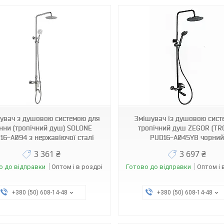
3015
2374
увач з душовою системою для
Змішувач із душовою сис
нни (тропічний душ) SOLONE
тропічний душ ZEGOR (TR
16-A094 з нержавіючої сталі
PUD16-A045YB чорний
3 361 ₴
3 697 ₴
о до відправки
Оптом і в роздріб
Готово до відправки
Оптом і 
+380 (50) 608-14-48
+380 (50) 608-14-48