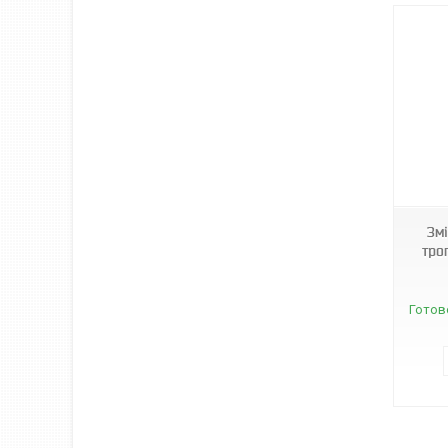
1341
Зм
тро
Готов