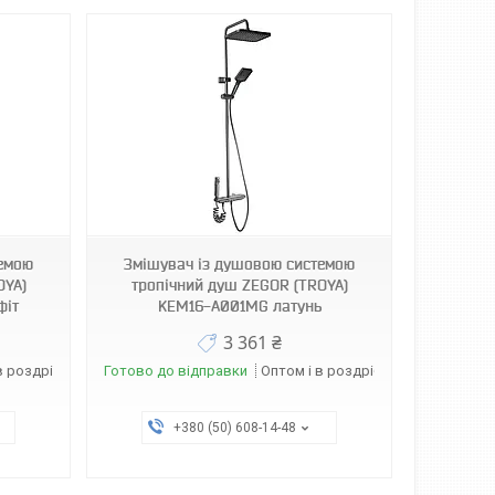
темою
Змішувач із душовою системою
OYA)
тропічний душ ZEGOR (TROYA)
фіт
KEM16-A001MG латунь
3 361 ₴
в роздріб
Готово до відправки
Оптом і в роздріб
+380 (50) 608-14-48