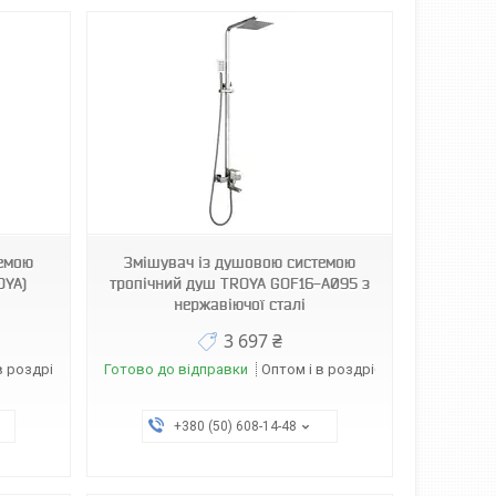
темою
Змішувач із душовою системою
OYA)
тропічний душ TROYA GOF16-A095 з
нержавіючої сталі
3 697 ₴
в роздріб
Готово до відправки
Оптом і в роздріб
+380 (50) 608-14-48