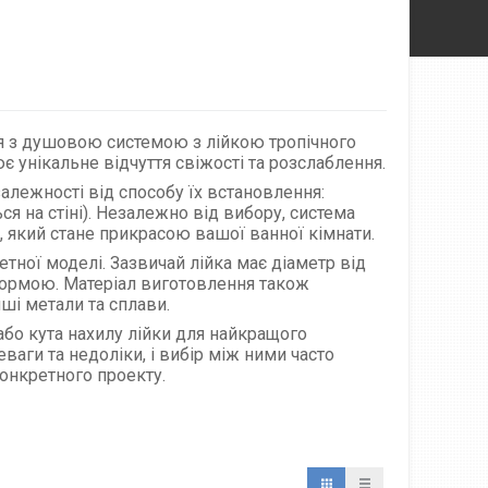
ня з душовою системою з лійкою тропічного
унікальне відчуття свіжості та розслаблення.
залежності від способу їх встановлення:
ся на стіні). Незалежно від вибору, система
, який стане прикрасою вашої ванної кімнати.
тної моделі. Зазвичай лійка має діаметр від
формою. Матеріал виготовлення також
ші метали та сплави.
бо кута нахилу лійки для найкращого
еваги та недоліки, і вибір між ними часто
онкретного проекту.