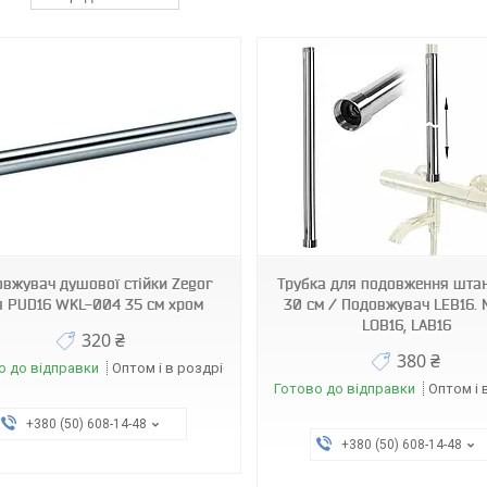
000014993..
2740
вжувач душової стійки Zegor
Трубка для подовження шта
я PUD16 WKL-004 35 см хром
30 см / Подовжувач LEB16. 
LOB16, LAB16
320 ₴
380 ₴
о до відправки
Оптом і в роздріб
Готово до відправки
Оптом і 
+380 (50) 608-14-48
+380 (50) 608-14-48