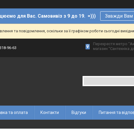
цюємо для Вас. Самовивіз з 9 до 19. =)))
Завжди Вам р
ення та повідомлення, оскільки за її графіком роботи сьогодні вихідн
Перехрестя метро "Ак
 318-96-63
магазин "Сантехніка дл
вка та оплата
Контакти
Відгуки
Питання та відпов