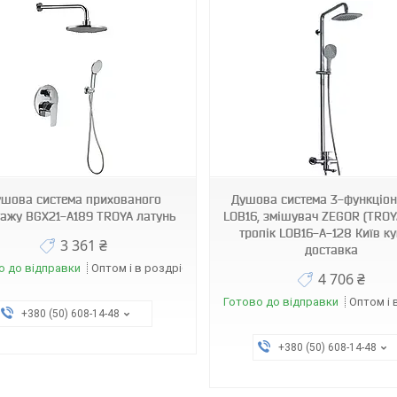
3797
1349
шова система прихованого
Душова система 3-функціо
ажу BGX21-A189 TROYA латунь
LOB16, змішувач ZEGOR (TROY
тропік LOB16-A-128 Київ к
3 361 ₴
доставка
о до відправки
Оптом і в роздріб
4 706 ₴
Готово до відправки
Оптом і 
+380 (50) 608-14-48
+380 (50) 608-14-48