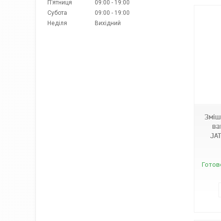
Пʼятниця
09:00
19:00
Субота
09:00
19:00
Неділя
Вихідний
1696
Зміш
ва
JAT
Готов