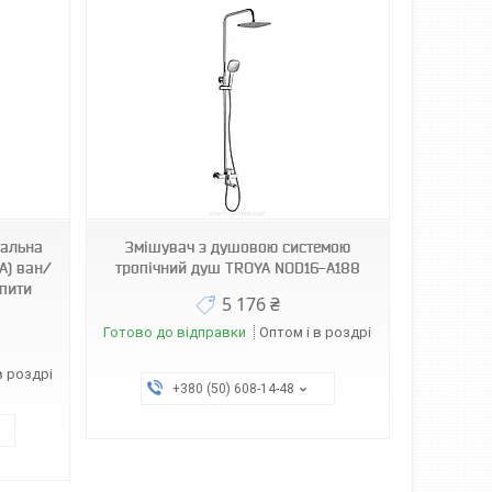
нальна
Змішувач з душовою системою
A) ван/
тропічний душ TROYA NOD16-A188
упити
5 176 ₴
Готово до відправки
Оптом і в роздріб
в роздріб
+380 (50) 608-14-48