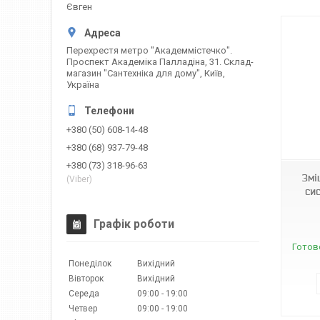
Євген
Перехрестя метро "Академмістечко".
Проспект Академіка Палладіна, 31. Склад-
магазин "Сантехніка для дому", Київ,
Україна
+380 (50) 608-14-48
4041
+380 (68) 937-79-48
+380 (73) 318-96-63
Змі
(Viber)
си
Графік роботи
Готов
Понеділок
Вихідний
Вівторок
Вихідний
Середа
09:00
19:00
Четвер
09:00
19:00