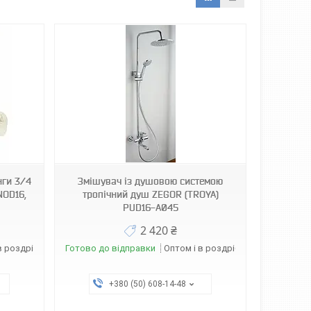
нги 3/4
Змішувач із душовою системою
NOD16,
тропічний душ ZEGOR (TROYA)
PUD16-A045
2 420 ₴
в роздріб
Готово до відправки
Оптом і в роздріб
+380 (50) 608-14-48