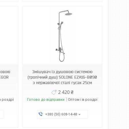
шовою
Змішувач із душовою системою
ZEGOR
(тропічний душ) SOLONE EZA16-В090
з нержавіючої сталі гусак 25см
2 420 ₴
в роздріб
Готово до відправки
Оптом і в роздріб
+380 (50) 608-14-48