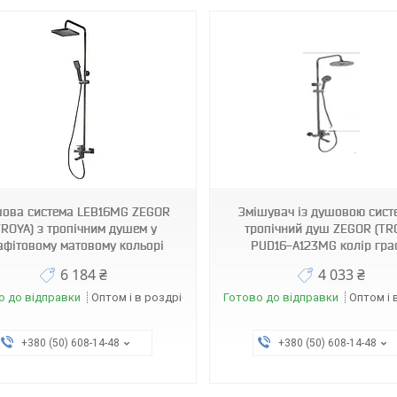
3571
4115
ова система LEB16MG ZEGOR
Змішувач із душовою сис
TROYA) з тропічним душем у
тропічний душ ZEGOR (TR
афітовому матовому кольорі
PUD16-A123MG колір гра
6 184 ₴
4 033 ₴
о до відправки
Оптом і в роздріб
Готово до відправки
Оптом і 
+380 (50) 608-14-48
+380 (50) 608-14-48