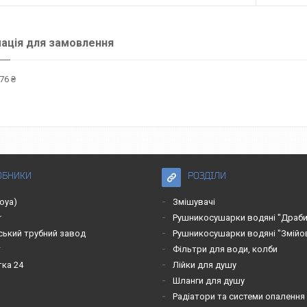
ація для замовлення
76 ₴
ОБНИКИ
РОЗДІЛИ
roya)
Змішувачі
r
Рушникосушарки водяні "Драби
ський трубний завод
Рушникосушарки водяні "Змійо
т
Фільтри для води, колби
тка 24
Лійки для душу
Шланги для душу
Радіатори та системи опалення