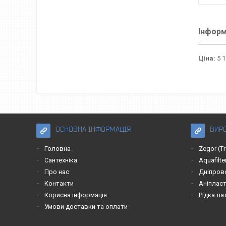
Інформ
Ціна:
5 1
ОСНОВНА ІНФОРМАЦІЯ
ВИР
Головна
Zegor (T
Сантехніка
Aquafilte
Про нас
Дніпров
Контакти
Аніплас
Корисна інформація
Рідка ла
Умови доставки та оплати