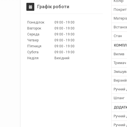
Колір
Графік роботи
Покрит
Матері
Понеділок
09:00
19:00
Встано
Вівторок
09:00
19:00
Середа
09:00
19:00
Стан
Четвер
09:00
19:00
КОМПЛ
Пʼятниця
09:00
19:00
Субота
09:00
19:00
Вилив
Неділя
Вихідний
Тримач 
Змішув
Верхні
Ручний
Шланг
ДОДАТК
Ручний 
Ручний 