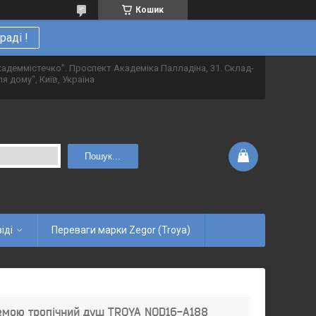
Кошик
аді !
адеммістечко". Проспект Академіка Палладіна, 31. Склад-
я дому", Київ, Україна
Пошук...
іді
Переваги марки Zegor (Troya)
емою тропічний душ TROYA NOD16-A188