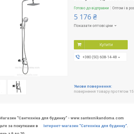
Готово до відправки
Оптом і в ро
5 176 ₴
Показати оптові ціни
Купити
+380 (50) 608-14-48
повернення товару протягом 15
 Магазин "Сантехніка для будинку" - www.santexnikandoma.com
дьте за покупками в
Інтернет-магазин "Сатехніка для будинку"
.
нь з 9 до 20.