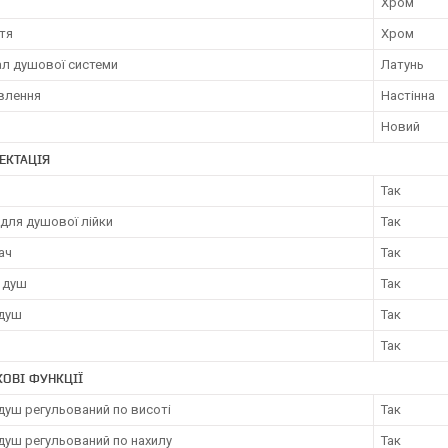
Хром
тя
Хром
ал душової системи
Латунь
влення
Настінна
Новий
ЕКТАЦІЯ
Так
для душової лійки
Так
ач
Так
й душ
Так
 душ
Так
Так
ОВІ ФУНКЦІЇ
душ регульований по висоті
Так
душ регульований по нахилу
Так