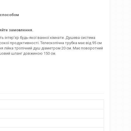
с способом
мляйте замовлення.
 інтер'єр будь-якої ванної кімнати. Душева система
окої продуктивності. Телескопічна трубка має від 95 см
рхня лійка тропічний душ діаметром 20 см. Має поворотний
Душовий шланг довжиною 150 см.