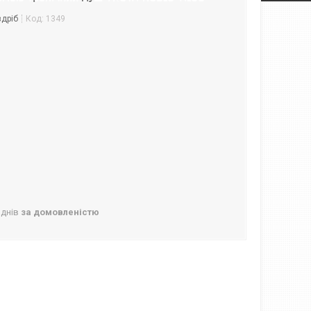
здріб
Код:
1349
 днів
за домовленістю