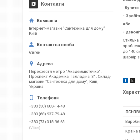
Контакти
Купити 
- Зробі
або
Інтернет-магазин "Сантехніка для дому"
- дзвоні
Київ
Стильна 
зроблена
до 140 с
Євген
шарнір з
Перехрестя метро "Академмістечко".
Проспект Академіка Палладіна, 31. Склад-
магазин "Сантехніка для дому", Київ,
Україна
Характ
+380 (50) 608-14-48
ОСНОВ
+380 (68) 937-79-48
Виробн
+380 (73) 318-96-63
(Viber)
Країна