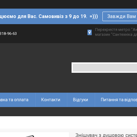
цюємо для Вас. Самовивіз з 9 до 19. =)))
Завжди Вам р
Перехрестя метро "Ак
 318-96-63
магазин "Сантехніка дл
вка та оплата
Контакти
Відгуки
Питання та відпов
Змішувач з душовою сист