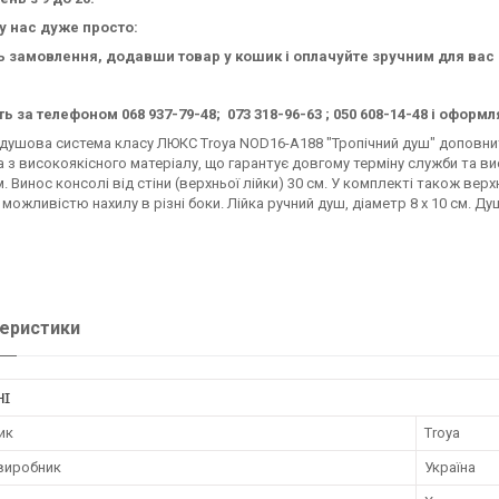
у нас дуже просто:
ть замовлення, додавши товар у кошик і оплачуйте зручним для ва
ть за телефоном 068 937-79-48; 073 318-96-63 ; 050 608-14-48 і офор
душова система класу ЛЮКС Troya NOD16-A188 "Тропічний душ" доповнить
 з високоякісного матеріалу, що гарантує довгому терміну служби та вис
м. Винос консолі від стіни (верхньої лійки) 30 см. У комплекті також ве
 можливістю нахилу в різні боки. Лійка ручний душ, діаметр 8 х 10 см. 
еристики
НІ
ик
Troya
 виробник
Україна