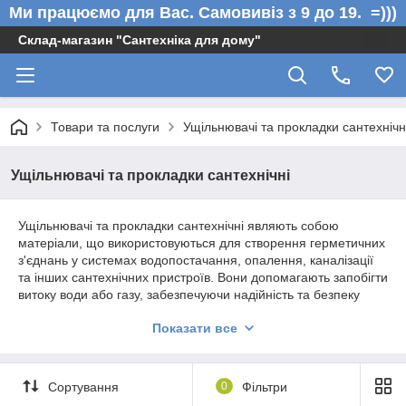
Ми працюємо для Вас. Самовивіз з 9 до 19. =)))
Склад-магазин "Сантехніка для дому"
Товари та послуги
Ущільнювачі та прокладки сантехнічн
Ущільнювачі та прокладки сантехнічні
Ущільнювачі та прокладки сантехнічні являють собою
матеріали, що використовуються для створення герметичних
з'єднань у системах водопостачання, опалення, каналізації
та інших сантехнічних пристроїв. Вони допомагають запобігти
витоку води або газу, забезпечуючи надійність та безпеку
роботи сантехнічних систем.
Показати все
Існує кілька типів ущільнювачів та прокладок:
Гумові ущільнювачі:
Зазвичай виготовляються із
гуми або силікону та використовуються для ущільнення
Сортування
0
Фільтри
з'єднань у трубопроводах, кранах, зливних системах та