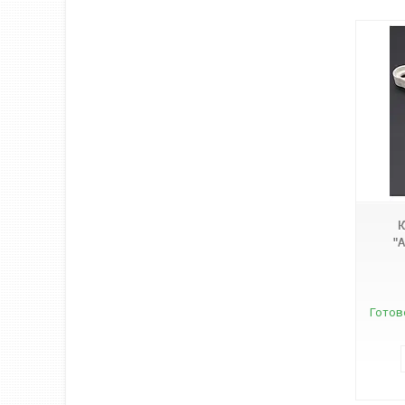
3584
К
"
Готов