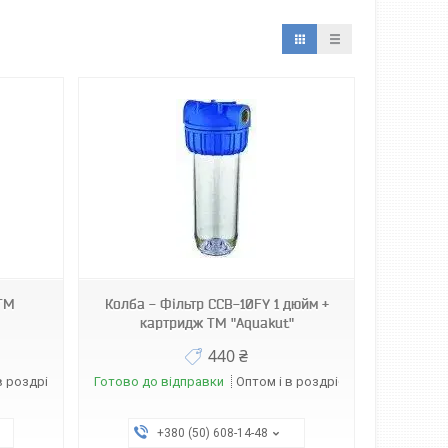
 ТМ
Колба - Фільтр CCB-10FY 1 дюйм +
картридж ТМ "Aquakut"
440 ₴
в роздріб
Готово до відправки
Оптом і в роздріб
+380 (50) 608-14-48