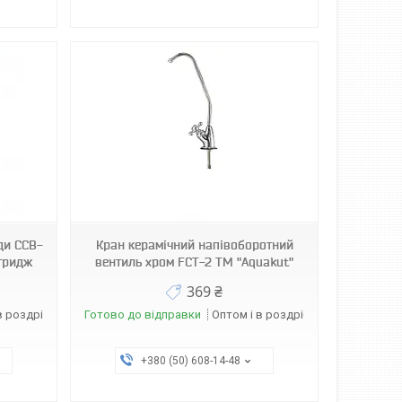
ди CCB-
Кран керамічний напівоборотний
тридж
вентиль хром FCT-2 ТМ "Aquakut"
369 ₴
в роздріб
Готово до відправки
Оптом і в роздріб
+380 (50) 608-14-48