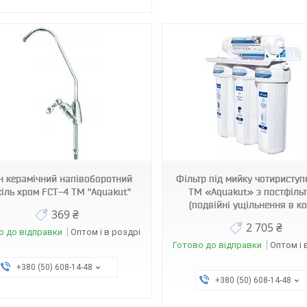
3580
3473
н керамічний напівоборотний
Фільтр під мийку чотиристу
іль хром FCT-4 ТМ "Aquakut"
ТМ «Aquakut» з постфіль
(подвійні ущільнення в ко
369 ₴
2 705 ₴
о до відправки
Оптом і в роздріб
Готово до відправки
Оптом і 
+380 (50) 608-14-48
+380 (50) 608-14-48