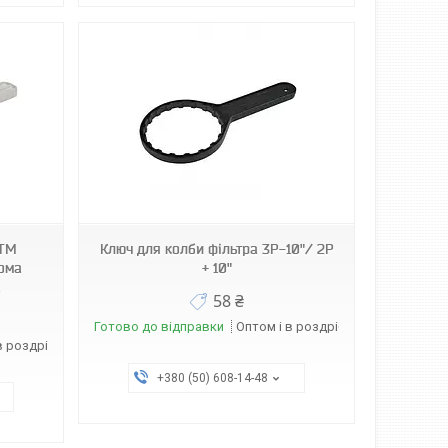
 ТМ
Ключ для колби фільтра 3Р-10"/ 2Р
вома
+ 10"
а
58 ₴
Готово до відправки
Оптом і в роздріб
в роздріб
+380 (50) 608-14-48