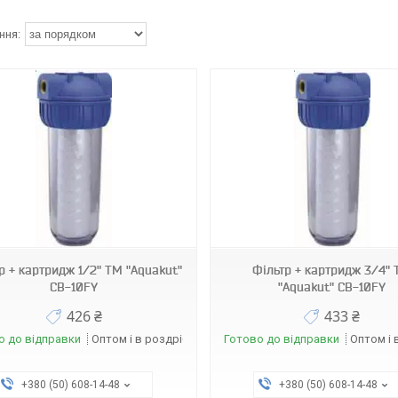
3391
3495
р + картридж 1/2" ТМ "Aquakut"
Фільтр + картридж 3/4"
CB-10FY
"Aquakut" CB-10FY
426 ₴
433 ₴
о до відправки
Оптом і в роздріб
Готово до відправки
Оптом і 
+380 (50) 608-14-48
+380 (50) 608-14-48