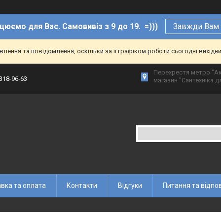
цюємо для Вас. Самовивіз з 9 до 19. =)))
Завжди Вам р
ення та повідомлення, оскільки за її графіком роботи сьогодні вихідн
Перехрестя метро "Ак
 318-96-63
магазин "Сантехніка дл
вка та оплата
Контакти
Відгуки
Питання та відпов