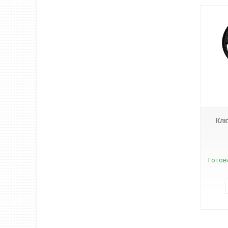
3559
Клю
Готов