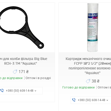
3528
3526
ч для колби фільтра Big Blue
Картридж механічного очи
RCH-3 ТМ "Aquakut"
FCPP 10"2 1/2" (20мкм
поліпропіленове волокн
171 ₴
"Aquakut"
о до відправки
Оптом і в роздріб
38 ₴
Готово до відправки
Оптом і 
+380 (50) 608-14-48
+380 (50) 608-14-48