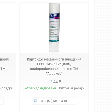
щення
Картридж механічного очищення
)
FCPP 10"2 1/2" (1мкм)
о ТМ
поліпропіленове волокно ТМ
"Aquakut"
44 ₴
в роздріб
Готово до відправки
Оптом і в роздріб
+380 (50) 608-14-48