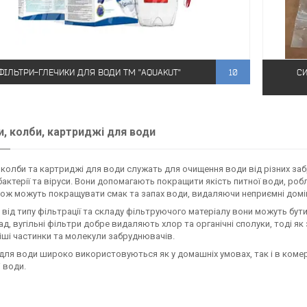
ФІЛЬТРИ-ГЛЕЧИКИ ДЛЯ ВОДИ ТМ "AQUAKUT"
10
СИ
и, колби, картриджі для води
 колби та картриджі для води служать для очищення води від різних забр
бактерії та віруси. Вони допомагають покращити якість питної води, роб
ож можуть покращувати смак та запах води, видаляючи неприємні домі
від типу фільтрації та складу фільтруючого матеріалу вони можуть бут
д, вугільні фільтри добре видаляють хлор та органічні сполуки, тоді я
іші частинки та молекули забруднювачів.
для води широко використовуються як у домашніх умовах, так і в комер
і води.