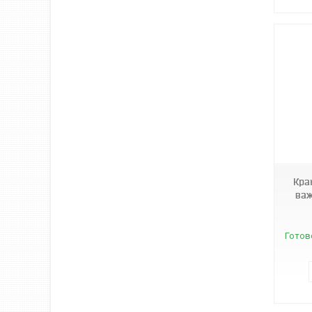
3578.
Кра
важ
Готов