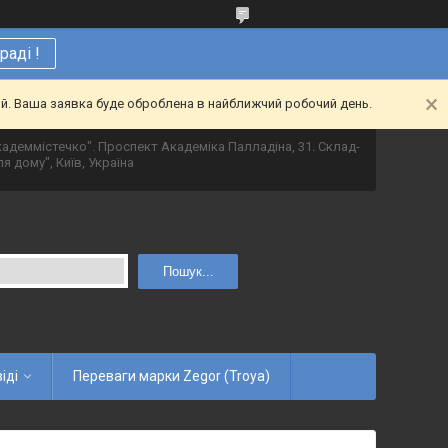
аді !
ий. Ваша заявка буде оброблена в найближчий робочий день.
адеммістечко". Проспект Академіка Палладіна, 31. Склад-
я дому", Київ, Україна
Пошук...
іді
Переваги марки Zegor (Troya)