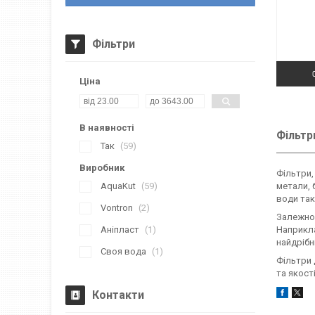
Фільтри
Ціна
В наявності
Фільтр
Так
59
Виробник
Фільтри,
AquaKut
59
метали, 
води так
Vontron
2
Залежно 
Аніпласт
1
Наприкла
найдрібн
Своя вода
1
Фільтри 
та якост
Контакти