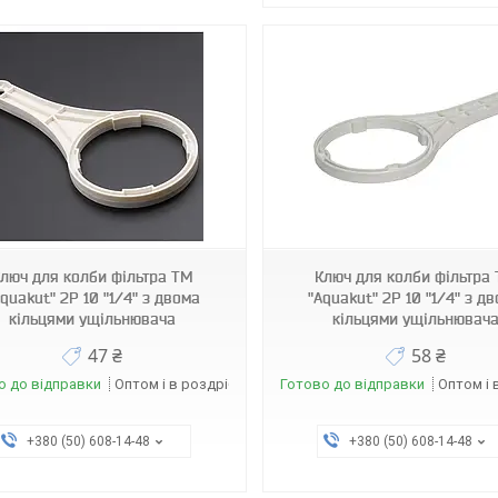
3576
3577
люч для колби фільтра ТМ
Ключ для колби фільтра
Aquakut" 2P 10 "1/4" з двома
"Aquakut" 2P 10 "1/4" з д
кільцями ущільнювача
кільцями ущільнювач
47 ₴
58 ₴
о до відправки
Оптом і в роздріб
Готово до відправки
Оптом і 
+380 (50) 608-14-48
+380 (50) 608-14-48