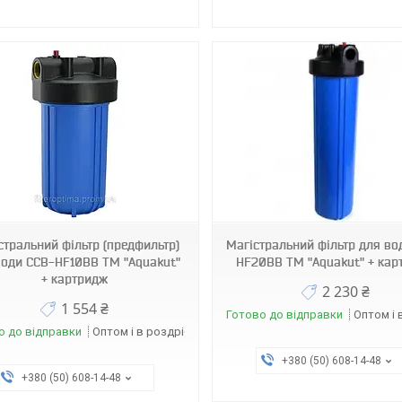
3389
3579.
стральний фільтр (предфильтр)
Магістральний фільтр для во
води CCB-HF10BB ТМ "Aquakut"
HF20BB ТМ "Aquakut" + кар
+ картридж
2 230 ₴
1 554 ₴
Готово до відправки
Оптом і 
о до відправки
Оптом і в роздріб
+380 (50) 608-14-48
+380 (50) 608-14-48