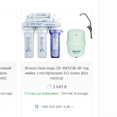
пеневий
Фільтр Своя вода CB-R03250-NP під
тром
мийку з постфільтром 3+2 осмос (без
лбі)
насосу)
3 643 ₴
в роздріб
Готово до відправки
Оптом і в роздріб
+380 (50) 608-14-48