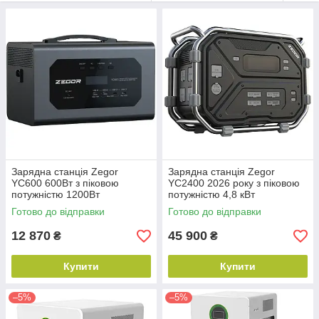
зможете оснастити електроенергію віддалених об'єктів та
дачних будинків, створивши повністю автономну систему
енергопостачання. Інвертор може стати незамінним
елементом системи резервного живлення критично
важливого обладнання.
Зарядна станція Zegor
Зарядна станція Zegor
YC600 600Вт з піковою
YC2400 2026 року з піковою
потужністю 1200Вт
потужністю 4,8 кВт
Готово до відправки
Готово до відправки
12 870
45 900
₴
₴
Купити
Купити
–5%
–5%