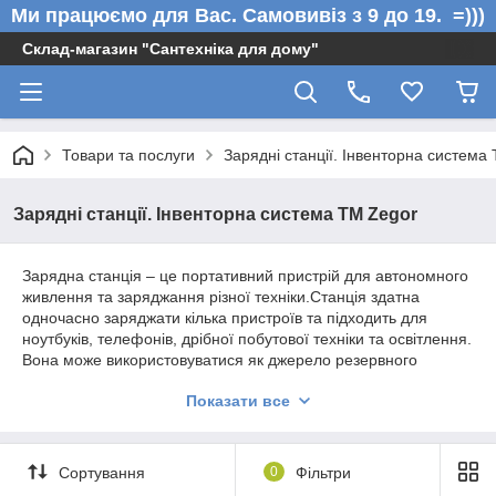
Ми працюємо для Вас. Самовивіз з 9 до 19. =)))
Склад-магазин "Сантехніка для дому"
Товари та послуги
Зарядні станції. Інвенторна система
Зарядні станції. Інвенторна система ТМ Zegor
Зарядна станція – це портативний пристрій для автономного
живлення та заряджання різної техніки.Станція здатна
одночасно заряджати кілька пристроїв та підходить для
ноутбуків, телефонів, дрібної побутової техніки та освітлення.
Вона може використовуватися як джерело резервного
живлення під час відключення електрики або в подорожах.
Показати все
Гібридний інвертор Zegor завдяки своїй компактності та
високій ефективності може використовуватися в різних
умовах і для різних завдань. Він підходить для постачання
Сортування
0
Фільтри
електроенергії побутових споживачів, включаючи освітлення,
опалення та роботу побутової техніки. З його допомогою ви