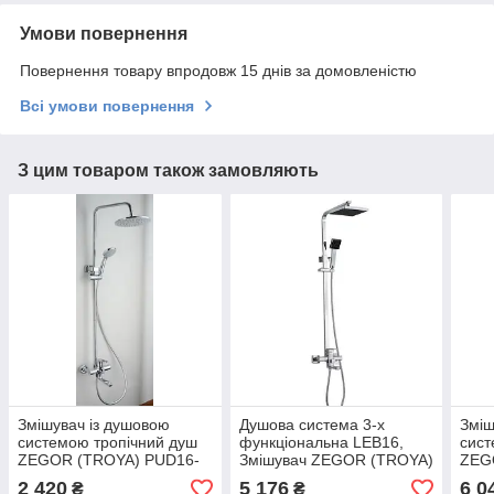
Умови повернення
Повернення товару впродовж 15 днів за домовленістю
Всі умови повернення
З цим товаром також замовляють
Змішувач із душовою
Душова система 3-х
Зміш
системою тропічний душ
функціональна LEB16,
сист
ZEGOR (TROYA) PUD16-
Змішувач ZEGOR (TROYA)
ZEG
A045
ван/тропік LEB16-A123
A12
2 420
5 176
6 0
₴
₴