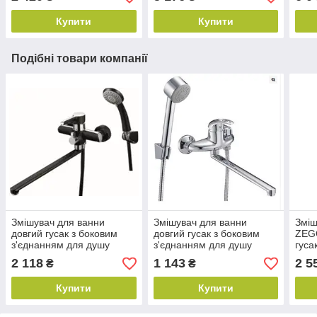
Київ купити доставка.
Купити
Купити
Подібні товари компанії
Змішувач для ванни
Змішувач для ванни
Зміш
довгий гусак з боковим
довгий гусак з боковим
ZEG
з'єднанням для душу
з'єднанням для душу
гуса
ZEGOR (TROYA) EZO7-
ZEGOR (TROYA) NHK-7-B
граф
2 118
1 143
2 5
₴
₴
A036YB
048
Купити
Купити