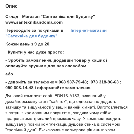
Опис
Склад - Магазин "Сантехніка для будинку" -
www.santexnikandoma.com
Переходьте за покупками в
Інтернет-магазин
"Сатехніка для будинку"
.
Кожен день з 9 до 20.
Купити у нас дуже просто:
- Зробіть замовлення, додавши товар у кошик і
оплачуйте зручним для вас способом
або
- дзвоніть за телефоном 068 937-79-48; 073 318-96-63 ;
050 608-14-48 і оформляйте замовлення.
Душовий комплект серії EDN16-A183, виконаний у
дизайнерському стилі "хай-тек", що однозначно додасть
затишку та вишуканості у вашій ванній кімнаті. Виготовляється
з латуні з хромованим покриттям, завдяки чому стійка
працюватиме тривалий проміжок часу. У комплект входить
змішувач у повній комплектації, душова стійка із системою
"тропічний душ". Ексклюзивне кольорове рішення: хром.