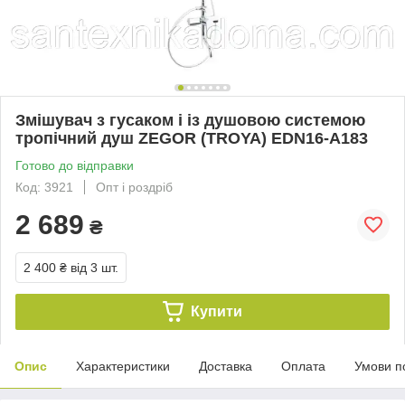
Змішувач з гусаком і із душовою системою
тропічний душ ZEGOR (TROYA) EDN16-A183
Готово до відправки
Код: 3921
Опт і роздріб
2 689
₴
2 400 ₴
від 3 шт.
Купити
Опис
Характеристики
Доставка
Оплата
Умови п