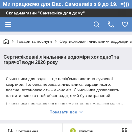
Ми працюємо для Вас. Самовивіз з 9 до 19. =)))
Склад-магазин "Сантехніка для дому"
Товари та послуги
Сертифіковані лічильники водоміри в
Сертифіковані лічильники водоміри холодної та
гарячої води 2026 року
Лічильники для води ― це невід'ємна частина сучасної
квартири. Головна перевага лічильника, заради якого,
власне, встановлюють – економія. Лічильники дозволяють
платити лише за той обсяг води, який був витрачений.
Лічильники представлені в нашому інтернет-магазині мають
всю потрібну документацію,
сертифікати
відповідності
Показати все
державним стандартам, а також
гарантію
від виробника (у
кожної позиції термін гарантії в описі).:
EcoStar ( 48 місяця) - Середньої надійності
Сортування
0
Фільтри