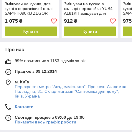
Змішувач на кухню, для
Змішувач на кухню в
Зміш
кухні з нержавіючої сталі
кольорі нержавійка YUB4-
кухн
SAP4-H090KB ZEGOR
A181KH змішувач для
SAP
(TROYA) у чорному
кухні ZEGOR (TROYA)
(TR
1 075
912
975
₴
₴
кольорі
Купити
Купити
Про нас
99% позитивних з 1153 відгуків за рік
Працює з 09.12.2014
м. Київ
Перехрестя метро "Академмістечко". Проспект Академіка
Палладіна, 31. Склад-магазин "Сантехніка для дому",
Київ, Україна
Контакти
Сьогодні працює з 09:00 до 19:00
Показати весь графік роботи