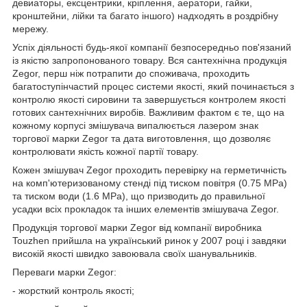
девиаторы, ексцентрики, кріплення, аератори, гайки,
кронштейни, лійки та багато іншого) надходять в роздрібну
мережу.
Успіх діяльності будь-якої компанії безпосередньо пов'язаний
із якістю запропонованого товару. Вся сантехнічна продукція
Zegor, перш ніж потрапити до споживача, проходить
багатоступінчастий процес системи якості, який починається з
контролю якості сировини та завершується контролем якості
готових сантехнічних виробів. Важливим фактом є те, що на
кожному корпусі змішувача випалюється лазером знак
торгової марки Zegor та дата виготовлення, що дозволяє
контролювати якість кожної партії товару.
Кожен змішувач Zegor проходить перевірку на герметичність
на комп'ютеризованому стенді під тиском повітря (0.75 MPa)
та тиском води (1.6 MPa), що призводить до правильної
усадки всіх прокладок та інших елементів змішувача Zegor.
Продукція торгової марки Zegor від компанії виробника
Touzhen прийшла на український ринок у 2007 році і завдяки
високій якості швидко завоювала своїх шанувальників.
Переваги марки Zegor:
- жорсткий контроль якості;