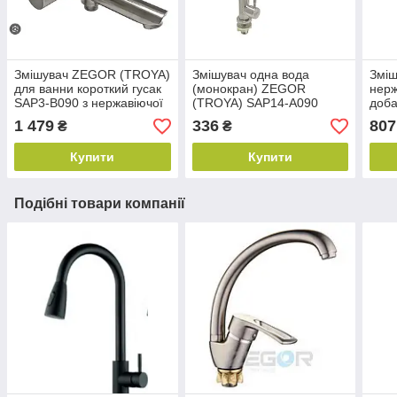
Змішувач ZEGOR (TROYA)
Змішувач одна вода
Зміш
для ванни короткий гусак
(монокран) ZEGOR
нерж
SAP3-B090 з нержавіючої
(TROYA) SAP14-A090
доба
сталі
кухн
1 479
336
807
₴
₴
(TR
Купити
Купити
Подібні товари компанії