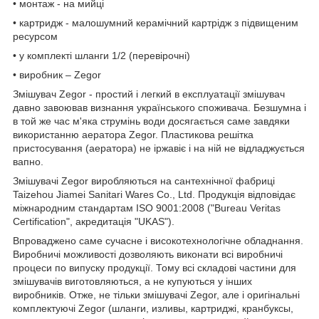
• монтаж - на мийці
• картридж - малошумний керамічний картрідж з підвищеним
ресурсом
• у комплекті шланги 1/2 (перевірочні)
• виробник – Zegor
Змішувач Zegor - простий і легкий в експлуатації змішувач
давно завоював визнання українського споживача. Безшумна і
в той же час м'яка струмінь води досягається саме завдяки
використанню аератора Zegor. Пластикова решітка
пристосування (аератора) не іржавіє і на ній не відладжується
вапно.
Змішувачі Zegor виробляються на сантехнічної фабриці
Taizehou Jiamei Sanіtarі Wares Co., Ltd. Продукція відповідає
міжнародним стандартам ISO 9001:2008 ("Bureau Veritas
Certification", акредитація "UKAS").
Впроваджено саме сучасне і високотехнологічне обладнання.
Виробничі можливості дозволяють виконати всі виробничі
процеси по випуску продукції. Тому всі складові частини для
змішувачів виготовляються, а не купуються у інших
виробників. Отже, не тільки змішувачі Zegor, але і оригінальні
комплектуючі Zegor (шланги, изливы, картриджі, кранбуксы,