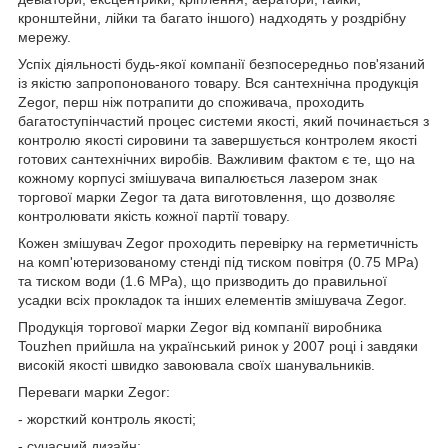
кронштейни, лійки та багато іншого) надходять у роздрібну
мережу.
Успіх діяльності будь-якої компанії безпосередньо пов'язаний
із якістю запропонованого товару. Вся сантехнічна продукція
Zegor, перш ніж потрапити до споживача, проходить
багатоступінчастий процес системи якості, який починається з
контролю якості сировини та завершується контролем якості
готових сантехнічних виробів. Важливим фактом є те, що на
кожному корпусі змішувача випалюється лазером знак
торгової марки Zegor та дата виготовлення, що дозволяє
контролювати якість кожної партії товару.
Кожен змішувач Zegor проходить перевірку на герметичність
на комп'ютеризованому стенді під тиском повітря (0.75 MPa)
та тиском води (1.6 MPa), що призводить до правильної
усадки всіх прокладок та інших елементів змішувача Zegor.
Продукція торгової марки Zegor від компанії виробника
Touzhen прийшла на український ринок у 2007 році і завдяки
високій якості швидко завоювала своїх шанувальників.
Переваги марки Zegor:
- жорсткий контроль якості;
- сучасний дизайн;