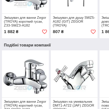
Змішувач для ванни Zegor
Змішувач для душу SWZ5-
Зміш
(TROYA) короткий гусак,
A182 (GIT) ZEGOR
довг
Z33-SWZ3-А182
(TROYA)
(TR
(NVL
1 882
807
1 8
₴
₴
Подібні товари компанії
Змішувач для ванни Zegor
Змішувач на умивальник
Зміш
(TROYA) короткий гусак,
DMT1-А722 (JAF) ZEGOR
пов