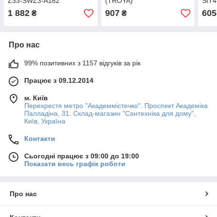
Z33-SWZ3-А182
(TROYA)
SIT4
1 882
907
605
₴
₴
Про нас
99% позитивних з 1157 відгуків за рік
Працює з 09.12.2014
м. Київ
Перехрестя метро "Академмістечко". Проспект Академіка
Палладіна, 31. Склад-магазин "Сантехніка для дому",
Київ, Україна
Контакти
Сьогодні працює з 09:00 до 19:00
Показати весь графік роботи
Про нас