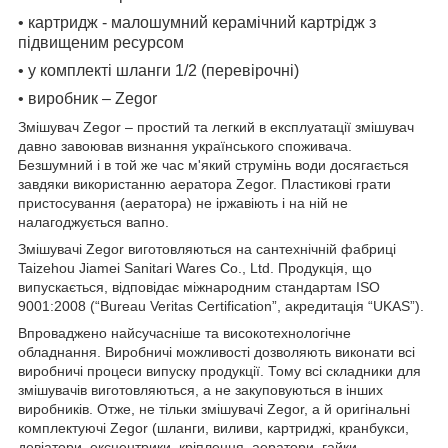
• картридж - малошумний керамічний картрідж з
підвищеним ресурсом
• у комплекті шланги 1/2 (перевірочні)
• виробник – Zegor
Змішувач Zegor – простий та легкий в експлуатації змішувач
давно завоював визнання українського споживача.
Безшумний і в той же час м'який струмінь води досягається
завдяки використанню аератора Zegor. Пластикові грати
пристосування (аератора) не іржавіють і на ній не
налагоджується вапно.
Змішувачі Zegor виготовляються на сантехнічній фабриці
Taizehou Jiamei Sanitari Wares Co., Ltd. Продукція, що
випускається, відповідає міжнародним стандартам ISO
9001:2008 (“Bureau Veritas Certification”, акредитація “UKAS”).
Впроваджено найсучасніше та високотехнологічне
обладнання. Виробничі можливості дозволяють виконати всі
виробничі процеси випуску продукції. Тому всі складники для
змішувачів виготовляються, а не закуповуються в інших
виробників. Отже, не тільки змішувачі Zegor, а й оригінальні
комплектуючі Zegor (шланги, виливи, картриджі, кранбукси,
девіатори, ексцентрики, кріплення, аератори, гайки,