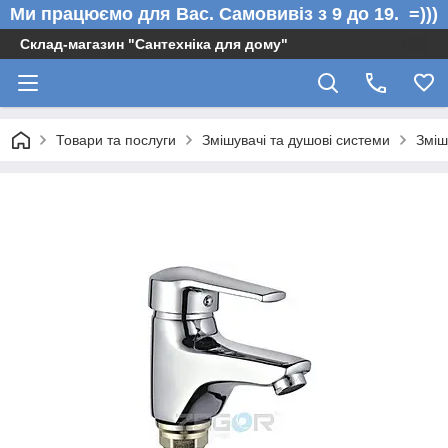
Ми працюємо для Вас. Самовивіз з 9 до 19. =)))
Склад-магазин "Сантехніка для дому"
Товари та послуги
Змішувачі та душові системи
Зміш