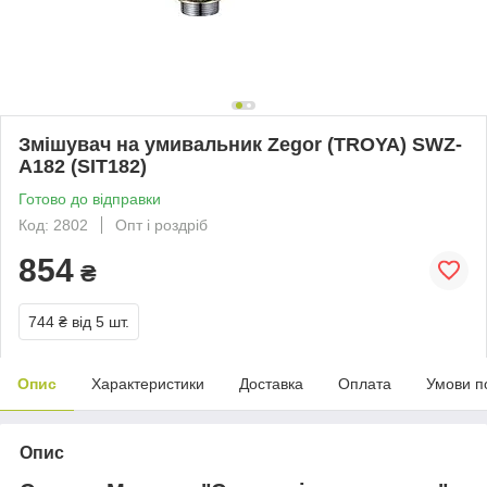
Змішувач на умивальник Zegor (TROYA) SWZ-
А182 (SIT182)
Готово до відправки
Код: 2802
Опт і роздріб
854
₴
744 ₴
від 5 шт.
Опис
Характеристики
Доставка
Оплата
Умови п
Опис