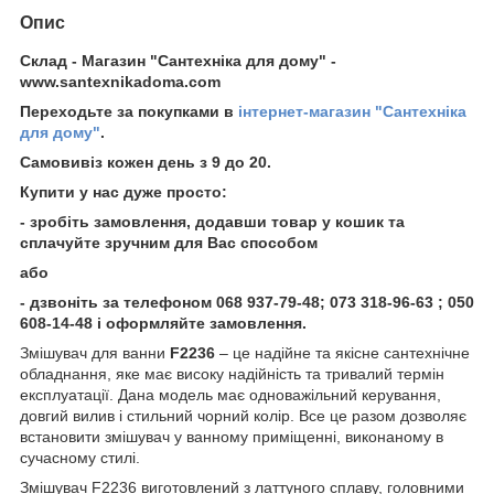
Опис
Склад - Магазин "Сантехніка для дому" -
www.santexnikadoma.com
Переходьте за покупками в
інтернет-магазин "Сантехніка
для дому"
.
Самовивіз кожен день з 9 до 20.
Купити у нас дуже просто:
- зробіть замовлення, додавши товар у кошик та
сплачуйте зручним для Вас способом
або
- дзвоніть за телефоном 068 937-79-48; 073 318-96-63 ; 050
608-14-48 і оформляйте замовлення.
Змішувач для ванни
F2236
– це надійне та якісне сантехнічне
обладнання, яке має високу надійність та тривалий термін
експлуатації. Дана модель має одноважільний керування,
довгий вилив і стильний чорний колір. Все це разом дозволяє
встановити змішувач у ванному приміщенні, виконаному в
сучасному стилі.
Змішувач F2236 виготовлений з латтуного сплаву, головними