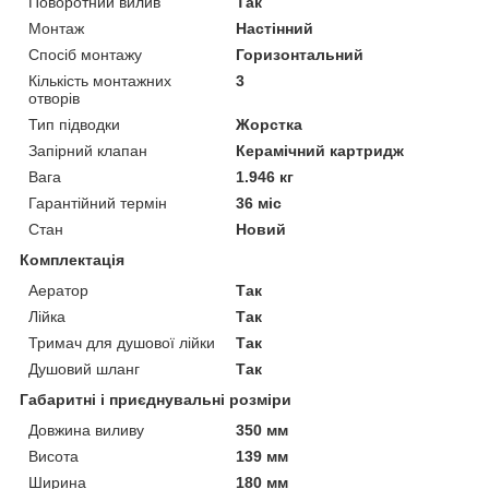
Поворотний вилив
Так
Монтаж
Настінний
Спосіб монтажу
Горизонтальний
Кількість монтажних
3
отворів
Тип підводки
Жорстка
Запірний клапан
Керамічний картридж
Вага
1.946 кг
Гарантійний термін
36 міс
Стан
Новий
Комплектація
Аератор
Так
Лійка
Так
Тримач для душової лійки
Так
Душовий шланг
Так
Габаритні і приєднувальні розміри
Довжина виливу
350 мм
Висота
139 мм
Ширина
180 мм