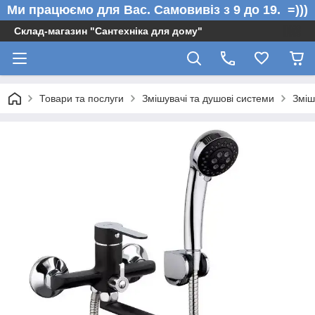
Ми працюємо для Вас. Самовивіз з 9 до 19. =)))
Склад-магазин "Сантехніка для дому"
Товари та послуги
Змішувачі та душові системи
Зміш