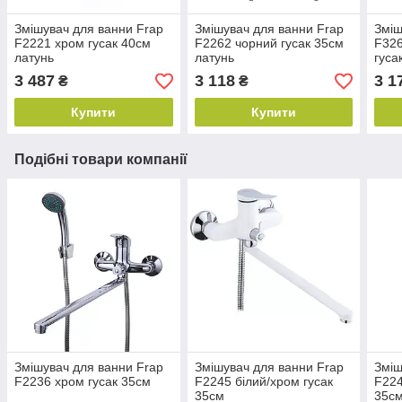
Змішувач для ванни Frap
Змішувач для ванни Frap
Зміш
F2221 хром гусак 40см
F2262 чорний гусак 35см
F326
латунь
латунь
гуса
3 487
3 118
3 1
₴
₴
Купити
Купити
Подібні товари компанії
Змішувач для ванни Frap
Змішувач для ванни Frap
Зміш
F2236 хром гусак 35см
F2245 білий/хром гусак
F224
35см
35с