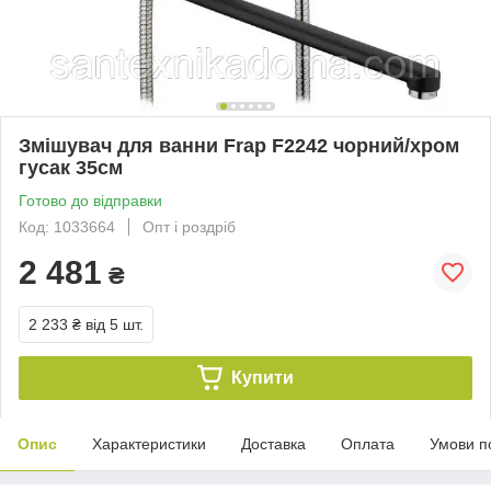
Змішувач для ванни Frap F2242 чорний/хром
гусак 35см
Готово до відправки
Код: 1033664
Опт і роздріб
2 481
₴
2 233 ₴
від 5 шт.
Купити
Опис
Характеристики
Доставка
Оплата
Умови п