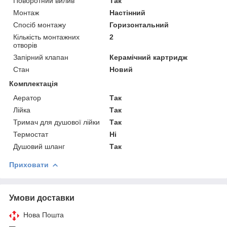
Поворотний вилив
Так
Монтаж
Настінний
Спосіб монтажу
Горизонтальний
Кількість монтажних
2
отворів
Запірний клапан
Керамічний картридж
Стан
Новий
Комплектація
Аератор
Так
Лійка
Так
Тримач для душової лійки
Так
Термостат
Ні
Душовий шланг
Так
Приховати
Умови доставки
Нова Пошта