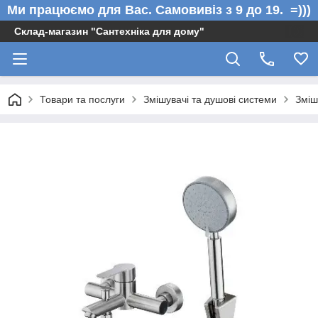
Ми працюємо для Вас. Самовивіз з 9 до 19. =)))
Склад-магазин "Сантехніка для дому"
Товари та послуги
Змішувачі та душові системи
Зміш