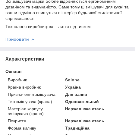
Всі змішувачі марки Solone відрізняються ергономічним
дизайном та вишуканістю. Саме тому ці змішувачі для кухні та
ванни відмінно впишуться в інтер'єр будь-якої стилістичної
спрямованості.
Технологія виробництва – лиття під тиском.
Приховати
Характеристики
Основні
Виробник
Solone
Країна виробник
Україна
Призначення змішувача
Для ванни
Тип змішувача (крана)
Одноважільний
Матеріал корпусу
Нержавіюча сталь
змішувача (крана)
Покриття
Нержавіюча сталь
Форма виливу
Традиційна