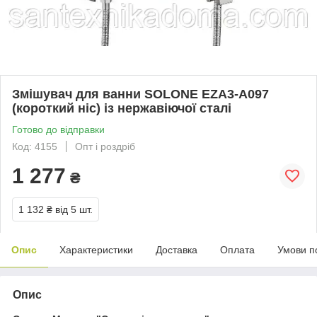
Змішувач для ванни SOLONE EZA3-A097
(короткий ніс) із нержавіючої сталі
Готово до відправки
Код: 4155
Опт і роздріб
1 277
₴
1 132 ₴
від 5 шт.
Опис
Характеристики
Доставка
Оплата
Умови п
Опис