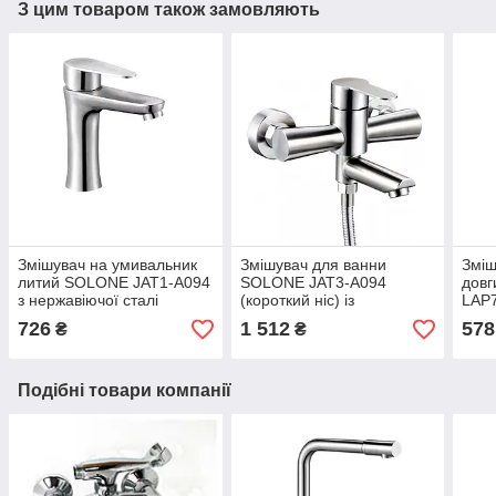
З цим товаром також замовляють
Змішувач на умивальник
Змішувач для ванни
Зміш
литий SOLONE JAT1-A094
SOLONE JAT3-A094
довг
з нержавіючої сталі
(короткий ніс) із
LAP7
нержавіючої сталі
726
1 512
578
₴
₴
Подібні товари компанії