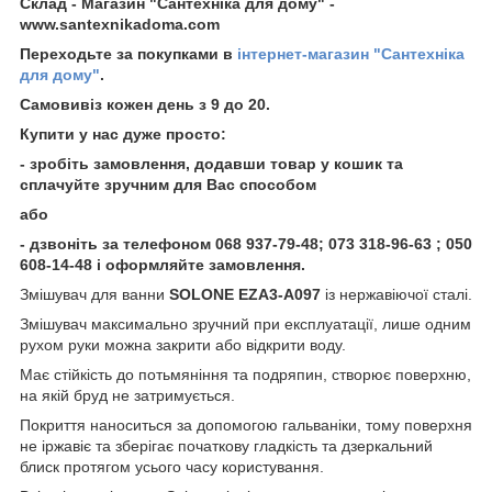
Склад - Магазин "Сантехніка для дому" -
www.santexnikadoma.com
Переходьте за покупками в
інтернет-магазин "Сантехніка
для дому"
.
Самовивіз кожен день з 9 до 20.
Купити у нас дуже просто:
- зробіть замовлення, додавши товар у кошик та
сплачуйте зручним для Вас способом
або
- дзвоніть за телефоном 068 937-79-48; 073 318-96-63 ; 050
608-14-48 і оформляйте замовлення.
Змішувач для ванни
SOLONE EZA3-A097
із нержавіючої сталі.
Змішувач максимально зручний при експлуатації, лише одним
рухом руки можна закрити або відкрити воду.
Має стійкість до потьмяніння та подряпин, створює поверхню,
на якій бруд не затримується.
Покриття наноситься за допомогою гальваніки, тому поверхня
не іржавіє та зберігає початкову гладкість та дзеркальний
блиск протягом усього часу користування.