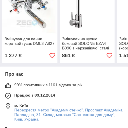
Змішувач для ванни
Змішувач на кухню
Зміш
короткий гусак DML3-A827
боковий SOLONE EZA4-
SOL
B090 з нержавіючої сталі
(коро
нерж
1 277
861
1 5
₴
₴
Про нас
99% позитивних з 1161 відгука за рік
Працює з 09.12.2014
м. Київ
Перехрестя метро "Академмістечко". Проспект Академіка
Палладіна, 31. Склад-магазин "Сантехніка для дому",
Київ, Україна