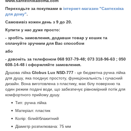
www.santexnikadoma.com
Переходьте за покупками в
інтернет-магазин "Сантехніка
для дому"
.
Самовивіз кожен день з 9 до 20.
Купити у нас дуже просто:
- зробіть замовлення, додавши товар у кошик та
сплачуйте зручним для Вас способом
або
- дзвоніть за телефоном 068 937-79-48; 073 318-96-63 ; 050
608-14-48 і оформляйте замовлення.
Душова лійка
Globus Lux NSD-777
- це бюджетна ручна лійка
для душу, яка поєднує простоту, функціональність і сучасний
дизайн. Вона виготовлена з пластику, має білу поверхню та
один режим подачі води, що забезпечує рівномірний потік для
комфортного прийому душу.
Тип: ручна лійка
Матеріал: пластик
Колір: білий/блакитний
Діаметр розпилювача: 75 мм