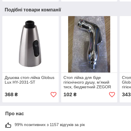
Подібні товари компанії
Душова стоп-лійка Globus
Стоп лійка для біде
Стоп
Lux HY-2031-ST
гігієнічного душу, м'який
Glob
тиск, бюджетний ZEGOR
гігі
WKY-001 Electroplate
стал
368
102
343
₴
₴
Про нас
99% позитивних з 1157 відгуків за рік