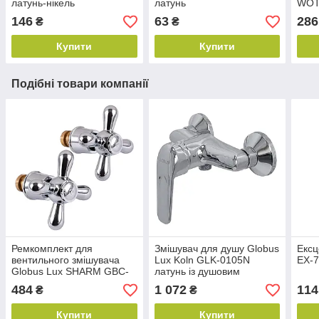
латунь-нікель
латунь
WOT
146
63
286
₴
₴
Купити
Купити
Подібні товари компанії
Ремкомплект для
Змішувач для душу Globus
Ексц
вентильного змішувача
Lux Koln GLK-0105N
EX-7
Globus Lux SHARM GBC-
латунь із душовим
02S-MEC Рукоятка + Кран-
комплектом без виливу
484
1 072
114
₴
₴
букса ПАРА
Купити
Купити