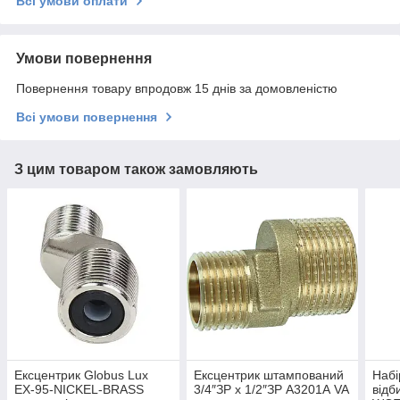
Всі умови оплати
Умови повернення
Повернення товару впродовж 15 днів за домовленістю
Всі умови повернення
З цим товаром також замовляють
Ексцентрик Globus Lux
Ексцентрик штампований
Набі
EX-95-NICKEL-BRASS
3/4″ЗР х 1/2″ЗР А3201А VA
від