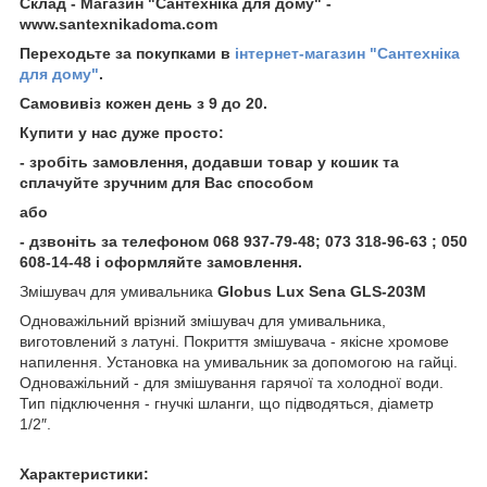
Склад - Магазин "Сантехніка для дому" -
www.santexnikadoma.com
Переходьте за покупками в
інтернет-магазин "Сантехніка
для дому"
.
Самовивіз кожен день з 9 до 20.
Купити у нас дуже просто:
- зробіть замовлення, додавши товар у кошик та
сплачуйте зручним для Вас способом
або
- дзвоніть за телефоном 068 937-79-48; 073 318-96-63 ; 050
608-14-48 і оформляйте замовлення.
Змішувач для умивальника
Globus Lux Sena GLS-203M
Одноважільний врізний змішувач для умивальника,
виготовлений з латуні. Покриття змішувача - якісне хромове
напилення. Установка на умивальник за допомогою на гайці.
Одноважільний - для змішування гарячої та холодної води.
Тип підключення - гнучкі шланги, що підводяться, діаметр
1/2″.
Характеристики: