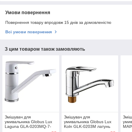
Умови повернення
Повернення товару впродовж 15 днів за домовленістю
Всі умови повернення
З цим товаром також замовляють
Змішувач для
Змішувач для
Зміш
умивальника Globus Lux
умивальника Globus Lux
умив
Laguna GLA-0203MQ-7-
Koln GLK-0203M латунь
MAI
WHITE білий латунь вилив
на гайці вилив 15см
нерж