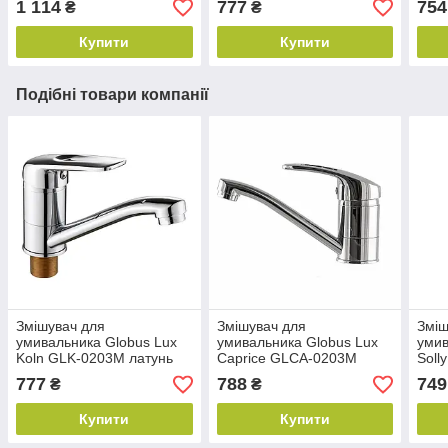
1 114
777
754
₴
₴
15см
15с
Купити
Купити
Подібні товари компанії
Змішувач для
Змішувач для
Зміш
умивальника Globus Lux
умивальника Globus Lux
умив
Koln GLK-0203M латунь
Caprice GLCA-0203М
Soll
на гайці вилив 15см
латунь на гайці вилив 15
на ш
777
788
749
₴
₴
см
Купити
Купити