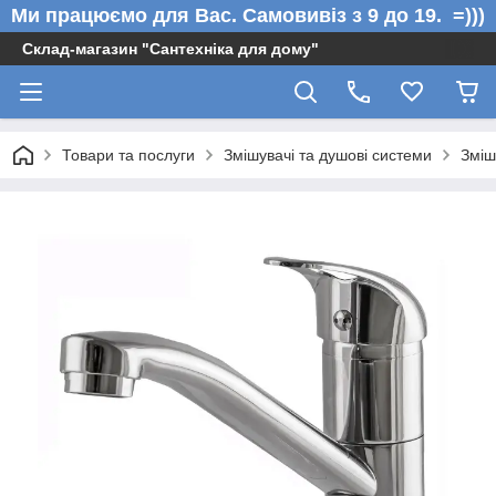
Ми працюємо для Вас. Самовивіз з 9 до 19. =)))
Склад-магазин "Сантехніка для дому"
Товари та послуги
Змішувачі та душові системи
Зміш