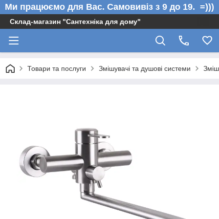
Ми працюємо для Вас. Самовивіз з 9 до 19. =)))
Склад-магазин "Сантехніка для дому"
Товари та послуги
Змішувачі та душові системи
Зміш