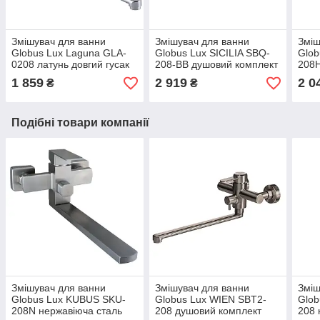
Змішувач для ванни
Змішувач для ванни
Зміш
Globus Lux Laguna GLA-
Globus Lux SICILIA SBQ-
Glob
0208 латунь довгий гусак
208-BB душовий комплект
208H
35 см
нержавіюча сталь
нерж
1 859
2 919
2 0
₴
₴
Подібні товари компанії
Змішувач для ванни
Змішувач для ванни
Зміш
Globus Lux KUBUS SKU-
Globus Lux WIEN SBT2-
Glob
208N нержавіюча сталь
208 душовий комплект
208 