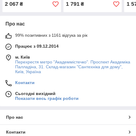
гусак 35см
нержавіюча сталь гусак
гуса
2 067
1 791
1 5
₴
₴
35см
Про нас
99% позитивних з 1161 відгука за рік
Працює з 09.12.2014
м. Київ
Перехрестя метро "Академмістечко". Проспект Академіка
Палладіна, 31. Склад-магазин "Сантехніка для дому",
Київ, Україна
Контакти
Сьогодні вихідний
Показати весь графік роботи
Про нас
Контакти