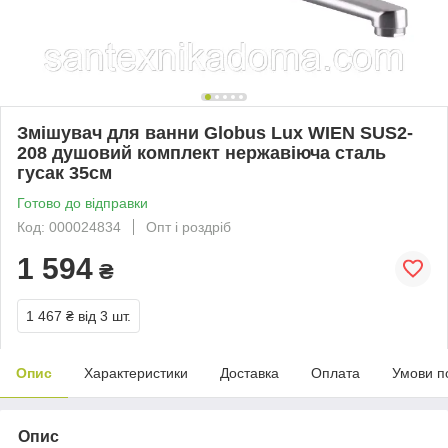
Змішувач для ванни Globus Lux WIEN SUS2-
208 душовий комплект нержавіюча сталь
гусак 35см
Готово до відправки
Код: 000024834
Опт і роздріб
1 594
₴
1 467 ₴
від 3 шт.
Опис
Характеристики
Доставка
Оплата
Умови п
Опис