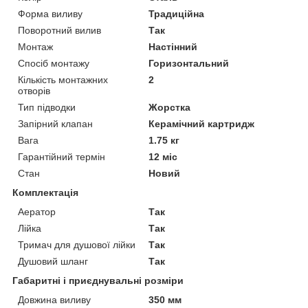
Форма виливу
Традиційна
Поворотний вилив
Так
Монтаж
Настінний
Спосіб монтажу
Горизонтальний
Кількість монтажних
2
отворів
Тип підводки
Жорстка
Запірний клапан
Керамічний картридж
Вага
1.75 кг
Гарантійний термін
12 міс
Стан
Новий
Комплектація
Аератор
Так
Лійка
Так
Тримач для душової лійки
Так
Душовий шланг
Так
Габаритні і приєднувальні розміри
Довжина виливу
350 мм