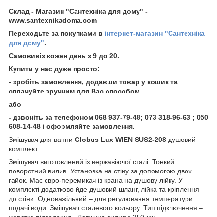
Склад - Магазин "Сантехніка для дому" -
www.santexnikadoma.com
Переходьте за покупками в
інтернет-магазин "Сантехніка
для дому"
.
Самовивіз кожен день з 9 до 20.
Купити у нас дуже просто:
- зробіть замовлення, додавши товар у кошик та
сплачуйте зручним для Вас способом
або
- дзвоніть за телефоном 068 937-79-48; 073 318-96-63 ; 050
608-14-48 і оформляйте замовлення.
Змішувач для ванни
Globus Lux WIEN SUS2-208
душовий
комплект
Змішувач виготовлений із нержавіючої сталі. Тонкий
поворотний вилив. Установка на стіну за допомогою двох
гайок. Має євро-перемикач із крана на душову лійку. У
комплекті додатково йде душовий шланг, лійка та кріплення
до стіни. Одноважільний – для регулювання температури
подачі води. Змішувач сталевого кольору. Тип підключення –
жорстке підведення. Довжина виливу: 350 мм.