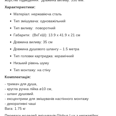
Характеристики:
Матеріал: нержавіюча сталь
Тип змішувача: одноважільний
Тип виливу: поворотний
Габарити: (ВхГхШ): 13.9 х 41.9 х 21 см
Довжина виливу: 35 см
Довжина душового шлангу – 1.5 метра
Тип головки картриджа: керамічний
Низький рівень шуму
Тип монтажу: на стіну
Комплектація:
- тримач для душа,
- кругла ручна лійка ø10 см,
- шланг душовий.
- ексцентрики для змішувачів настінного монтажу
- декоративні чаші
Вага: 1.75 кг
Переваги моделей змішувачів Globus Lux з нержавійки: