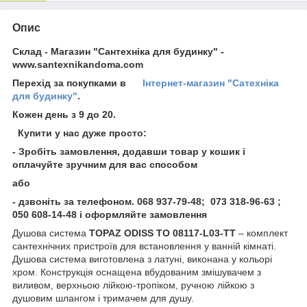
Опис
Склад - Магазин "Сантехніка для будинку" -
www.santexnikandoma.com
Перехід за покупками в
Інтернет-магазин "Сатехніка
для будинку"
.
Кожен день з 9 до 20.
Купити у нас дуже просто:
- Зробіть замовлення, додавши товар у кошик і
оплачуйте зручним для вас способом
або
- дзвоніть за телефоном
. 068 937-79-48; 073 318-96-63 ;
050 608-14-48 і оформляйте замовлення
Душова система
TOPAZ ODISS TO 08117-L03-TT
– комплект
сантехнічних пристроїв для встановлення у ванній кімнаті.
Душова система виготовлена з латуні, виконана у кольорі
хром. Конструкція оснащена вбудованим змішувачем з
виливом, верхньою лійкою-тропіком, ручною лійкою з
душовим шлангом і тримачем для душу.