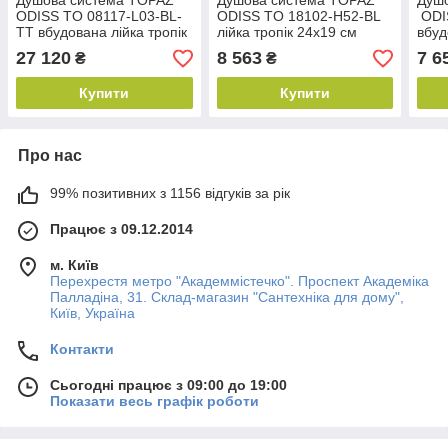
Душова система TOPAZ
Душова система TOPAZ
Душ
ODISS TO 08117-L03-BL-
ODISS TO 18102-H52-BL
ODI
TT вбудована лійка тропік
лійка тропік 24х19 см
вбуд
змішувач з виливом
змішувач з виливом
зміш
27 120
8 563
7 6
₴
₴
латунь
латунь у чорному кольорі
лату
Купити
Купити
Про нас
99% позитивних з 1156 відгуків за рік
Працює з 09.12.2014
м. Київ
Перехрестя метро "Академмістечко". Проспект Академіка
Палладіна, 31. Склад-магазин "Сантехніка для дому",
Київ, Україна
Контакти
Сьогодні працює з 09:00 до 19:00
Показати весь графік роботи