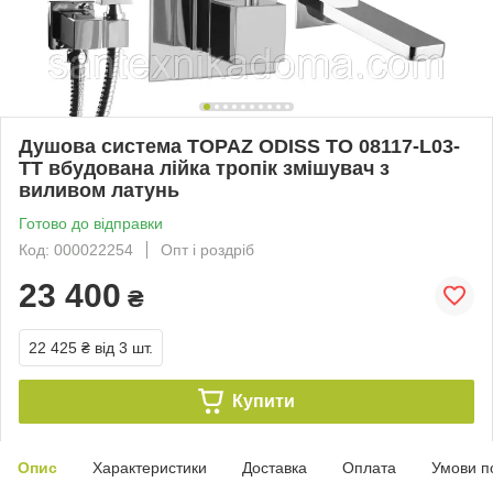
Душова система TOPAZ ODISS TO 08117-L03-
TT вбудована лійка тропік змішувач з
виливом латунь
Готово до відправки
Код: 000022254
Опт і роздріб
23 400
₴
22 425 ₴
від 3 шт.
Купити
Опис
Характеристики
Доставка
Оплата
Умови п