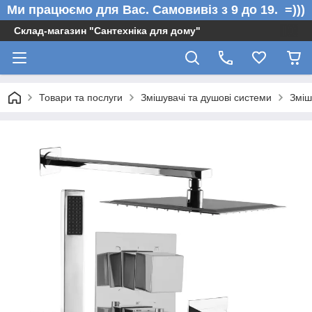
Ми працюємо для Вас. Самовивіз з 9 до 19. =)))
Склад-магазин "Сантехніка для дому"
Товари та послуги
Змішувачі та душові системи
Зміш