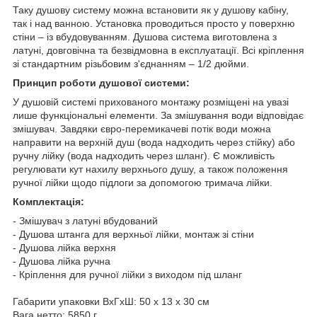
Таку душову систему можна встановити як у душову кабіну,
так і над ванною. Установка проводиться просто у поверхню
стіни – із вбудовуванням. Душова система виготовлена з
латуні, довговічна та безвідмовна в експлуатації. Всі кріплення
зі стандартним різьбовим з'єднанням – 1/2 дюйми.
Принцип роботи душової системи:
У душовій системі прихованого монтажу розміщені на увазі
лише функціональні елементи. За змішування води відповідає
змішувач. Завдяки євро-перемикачеві потік води можна
направити на верхній душ (вода надходить через стійку) або
ручну лійку (вода надходить через шланг). Є можливість
регулювати кут нахилу верхнього душу, а також положення
ручної лійки щодо підлоги за допомогою тримача лійки.
Комплектація:
- Змішувач з латуні вбудований
- Душова штанга для верхньої лійки, монтаж зі стіни
- Душова лійка верхня
- Душова лійка ручна
- Кріплення для ручної лійки з виходом під шланг
Габарити упаковки ВхГхШ: 50 х 13 х 30 см
Вага нетто: 5850 г