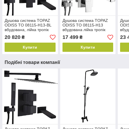
Душова система TOPAZ
Душова система TOPAZ
Душ
ODISS TO 08115-H13-BL
ODISS TO 08115-H13
ODI
вбудована, лійка тропік
вбудована лійка тропік
вбуд
25*25см змішувач з
25*25см змішувач з
зміш
20 820
17 499
23 
₴
₴
виливом латунь
виливом латунь
лату
Купити
Купити
Подібні товари компанії