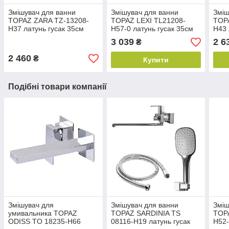
Змішувач для ванни
Змішувач для ванни
Зміш
TOPAZ ZARA TZ-13208-
TOPAZ LEXI TL21208-
TOP
H37 латунь гусак 35см
H57-0 латунь гусак 35см
H43 
3 039
2 6
₴
2 460
₴
Купити
Подібні товари компанії
Змішувач для
Змішувач для ванни
Зміш
умивальника TOPAZ
TOPAZ SARDINIA TS
TOP
ODISS TO 18235-H66
08116-H19 латунь гусак
H52-