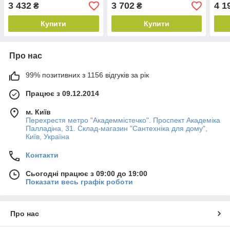
латунь настінний
35см
мато
3 432
3 702
4 1
₴
₴
Купити
Купити
Про нас
99% позитивних з 1156 відгуків за рік
Працює з 09.12.2014
м. Київ
Перехрестя метро "Академмістечко". Проспект Академіка
Палладіна, 31. Склад-магазин "Сантехніка для дому",
Київ, Україна
Контакти
Сьогодні працює з 09:00 до 19:00
Показати весь графік роботи
Про нас