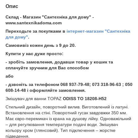
Опис
Склад - Магазин "Сантехніка для дому" -
www.santexnikadoma.com
Переходьте за покупками в
інтернет-магазин "Сантехніка
для дому"
.
Самовивіз кожен день з 9 до 20.
Купити у нас дуже просто:
- зробіть замовлення, додавши товар у кошик та
сплачуйте зручним для Вас способом
або
- дзвоніть за телефоном 068 937-79-48; 073 318-96-63 ; 050
608-14-48 і оформляйте замовлення.
Змішувач для ванни TOPAZ
ODISS TO 18208-H52
Стильний дизайн, поворотний вилив. Виготовлений із латуні.
Встановлення на стіні. Поворотний гусак завдовжки 350 мм.
Має євро-перемикач із крана на душову лійку. Одноважільний
– для регулювання температури подачі води. Змішувач
кольору хром (глянсовий). Тип підключення – жорстке
підведення.