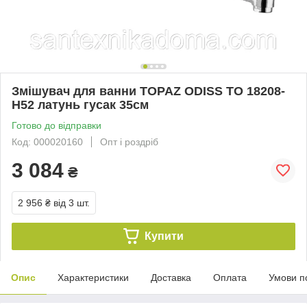
Змішувач для ванни TOPAZ ODISS TO 18208-
H52 латунь гусак 35см
Готово до відправки
Код: 000020160
Опт і роздріб
3 084
₴
2 956 ₴
від 3 шт.
Купити
Опис
Характеристики
Доставка
Оплата
Умови п