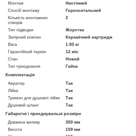
Монтаж
Настінний
Спосіб монтажу
Горизонтальний
Кількість монтажних
2
отворів
Тип підводки
Жорстка
Запірний клапан
Керамічний картридж
Вага
1.93 кг
Гарантійний термін
12 міс
Стан
Новий
Тип приєднання
Гайка
Комплектація
Аератор
Так
Лійка
Так
Тримач для душової лійки
Так
Душовий шланг
Так
Габаритні і приєднувальні розміри
Довжина виливу
350 мм
Висота
159 мм