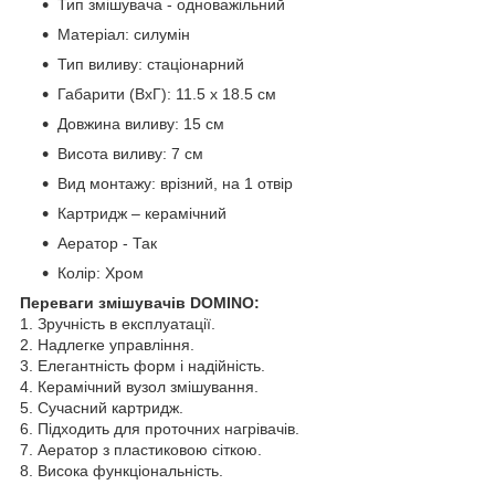
Тип змішувача - одноважільний
Матеріал: силумін
Тип виливу: стаціонарний
Габарити (ВхГ): 11.5 х 18.5 см
Довжина виливу: 15 см
Висота виливу: 7 см
Вид монтажу: врізний, на 1 отвір
Картридж – керамічний
Аератор - Так
Колір: Хром
Переваги змішувачів DOMINO:
1. Зручність в експлуатації.
2. Надлегке управління.
3. Елегантність форм і надійність.
4. Керамічний вузол змішування.
5. Сучасний картридж.
6. Підходить для проточних нагрівачів.
7. Аератор з пластиковою сіткою.
8. Висока функціональність.