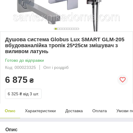
Душова система Globus Lux SMART GLM-205
вбудованалійка тропік 25*25см змішувач з
виливом латунь
Готово до відправки
Код: 000023325
Опт і роздріб
6 875
₴
6 325 ₴
від 3 шт.
Опис
Характеристики
Доставка
Оплата
Умови п
Опис