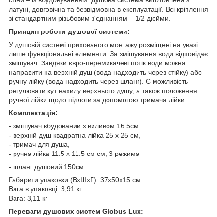
латуні, довговічна та безвідмовна в експлуатації. Всі кріплення
зі стандартним різьбовим з'єднанням – 1/2 дюйми.
Принцип роботи душової системи:
У душовій системі прихованого монтажу розміщені на увазі
лише функціональні елементи. За змішування води відповідає
змішувач. Завдяки євро-перемикачеві потік води можна
направити на верхній душ (вода надходить через стійку) або
ручну лійку (вода надходить через шланг). Є можливість
регулювати кут нахилу верхнього душу, а також положення
ручної лійки щодо підлоги за допомогою тримача лійки.
Комплектація:
-
змішувач вбудований з виливом 16.5см
- верхній душ квадратна лійка 25 х 25 см,
- тримач для душа,
- ручна лійка 11.5 х 11.5 см см, 3 режима
- шланг душовий 150см
Габарити упаковки (ВхШхГ): 37х50х15 см
Вага в упаковці: 3,91 кг
Вага: 3,11 кг
Переваги душових систем Globus Lux: