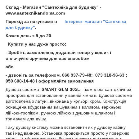
Склад - Магазин "Сантехніка для будинку" -
www.santexnikandoma.com
Перехід за покупками в
Інтернет-магазин "Сатехніка
для будинку"
.
Кожен день з 9 до 20.
Купити у нас дуже просто:
- Зробіть замовлення, додавши товар у кошик і
оплачуйте зручним для вас способом
або
- дзвоніть за телефоном
. 068 937-79-48; 073 318-96-63 ;
050 608-14-48 і оформляйте замовлення
Душова система
SMART GLM-305L
– комплект сантехнічних
пристроїв для встановлення у ванній кімнаті. Душова система
виготовлена з латуні, виконана у кольорі хром. Конструкція
оснащена вбудованим змішувачем з виливом, верхньою
лійкою-тропіком, ручною лійкою з душовим шлангом і
тримачем для душу.
Таку душову систему можна встановити як у душову кабіну,
так і над ванною. Установка проводиться просто у поверхню
стіни – із вбудовуванням. Душова система виготовлена з