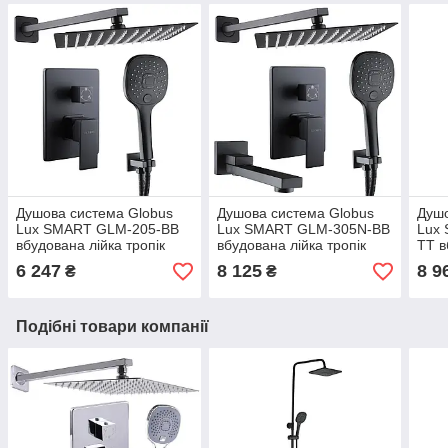
Душова система Globus
Душова система Globus
Душо
Lux SMART GLM-205-BB
Lux SMART GLM-305N-BB
Lux
вбудована лійка тропік
вбудована лійка тропік
TT в
25*25см змішувач без
25*25см змішувач з
25*2
6 247
8 125
8 9
₴
₴
виливу латунь
виливом латунь
вили
Подібні товари компанії