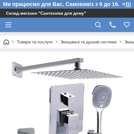
Ми працюємо для Вас. Самовивіз з 9 до 19. =)))
Склад-магазин "Сантехніка для дому"
Товари та послуги
Змішувачі та душові системи
Зміш