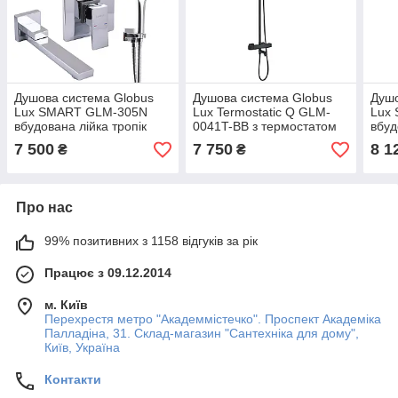
Душова система Globus
Душова система Globus
Душо
Lux SMART GLM-305N
Lux Termostatic Q GLM-
Lux
вбудована лійка тропік
0041T-BB з термостатом
вбуд
25*25см змішувач з
лійка тропік 20*20см
25*2
7 500
7 750
8 1
₴
₴
виливом латунь
змішувач з виливом
вили
латунь
Про нас
99% позитивних з 1158 відгуків за рік
Працює з 09.12.2014
м. Київ
Перехрестя метро "Академмістечко". Проспект Академіка
Палладіна, 31. Склад-магазин "Сантехніка для дому",
Київ, Україна
Контакти