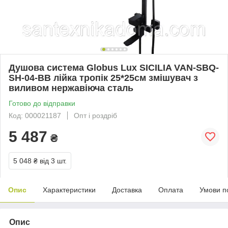
Душова система Globus Lux SICILIA VAN-SBQ-
SH-04-BB лійка тропік 25*25см змішувач з
виливом нержавіюча сталь
Готово до відправки
Код: 000021187
Опт і роздріб
5 487
₴
5 048 ₴
від 3 шт.
Опис
Характеристики
Доставка
Оплата
Умови п
Опис