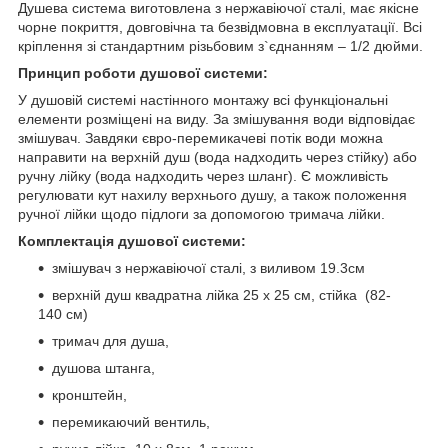
Душева система виготовлена з нержавіючої сталі, має якісне
чорне покриття, довговічна та безвідмовна в експлуатації. Всі
кріплення зі стандартним різьбовим з`єднанням – 1/2 дюйми.
Принцип роботи душової системи:
У душовій системі настінного монтажу всі функціональні
елементи розміщені на виду. За змішування води відповідає
змішувач. Завдяки євро-перемикачеві потік води можна
направити на верхній душ (вода надходить через стійку) або
ручну лійку (вода надходить через шланг). Є можливість
регулювати кут нахилу верхнього душу, а також положення
ручної лійки щодо підлоги за допомогою тримача лійки.
Комплектація душової системи:
змішувач з нержавіючої сталі, з виливом 19.3см
верхній душ квадратна лійка 25 х 25 см, стійка (82-
140 см)
тримач для душа,
душова штанга,
кронштейн,
перемикаючий вентиль,