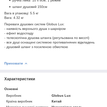
ручна лійка 10 х 8см, 1 режим
шланг душовий 150см
Вага в упаковці: 5.5 кг
Вага: 4.32 кг
Переваги душових систем Globus Lux:
- наявність верхнього душа з шарніром
- ефект водоспаду
- телескопічна душова штанга (регульована по висоті)
- все душі оснащені системою противапняних відкладень
- душовий шланг з посиленою обмоткою
Приховати
Характеристики
Основні
Виробник
Globus Lux
Країна виробник
Китай
Матеріал душової системи
Нержавіюча сталь