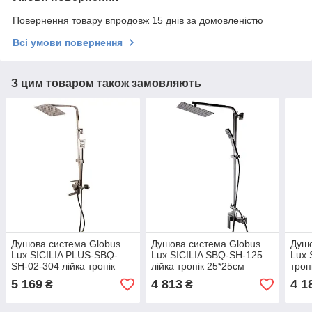
Повернення товару впродовж 15 днів за домовленістю
Всі умови повернення
З цим товаром також замовляють
Душова система Globus
Душова система Globus
Душо
Lux SICILIA PLUS-SBQ-
Lux SICILIA SBQ-SH-125
Lux 
SH-02-304 лійка тропік
лійка тропік 25*25см
троп
20*20см змішувач з
змішувач без виливу
нерж
5 169
4 813
4 1
₴
₴
виливом нержавіюча
нержавіюча сталь
сталь