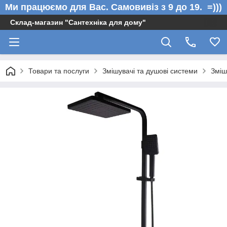
Ми працюємо для Вас. Самовивіз з 9 до 19. =)))
Склад-магазин "Сантехніка для дому"
Товари та послуги
Змішувачі та душові системи
Зміш