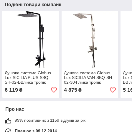
Подібні товари компанії
Душова система Globus
Душова система Globus
Душо
Lux SICILIA PLUS-SBQ-
Lux SICILIA VAN-SBQ-SH-
Lux 
SH-02-BBлійка тропік
02-304 лійка тропік
BB л
25*25см змішувач з
25*25см змішувач з
зміш
6 119
4 875
5 1
₴
₴
виливом нержавіюча
виливом нержавіюча
нерж
сталь
сталь
Про нас
99% позитивних з 1159 відгуків за рік
Працює з 09.12.2014