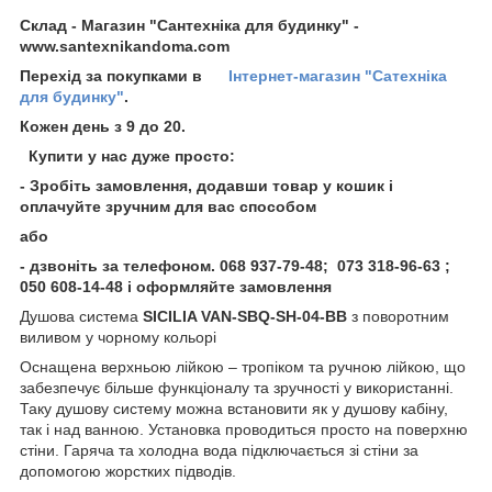
Склад - Магазин "Сантехніка для будинку" -
www.santexnikandoma.com
Перехід за покупками в
Інтернет-магазин "Сатехніка
для будинку"
.
Кожен день з 9 до 20.
Купити у нас дуже просто:
- Зробіть замовлення, додавши товар у кошик і
оплачуйте зручним для вас способом
або
- дзвоніть за телефоном
. 068 937-79-48; 073 318-96-63 ;
050 608-14-48 і оформляйте замовлення
Душова система
SICILIA VAN-SBQ-SH-04-BB
з поворотним
виливом у чорному кольорі
Оснащена верхньою лійкою – тропіком та ручною лійкою, що
забезпечує більше функціоналу та зручності у використанні.
Таку душову систему можна встановити як у душову кабіну,
так і над ванною. Установка проводиться просто на поверхню
стіни. Гаряча та холодна вода підключається зі стіни за
допомогою жорстких підводів.