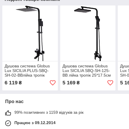
Душова система Globus
Душова система Globus
Душо
Lux SICILIA PLUS-SBQ-
Lux SICILIA SBQ-SH-125-
Lux 
SH-02-BBлійка тропік
BB лійка тропік 25*17.5см
SH-0
25*25см змішувач з
змішувач без виливу
20*2
6 119
5 169
5 1
₴
₴
виливом нержавіюча
нержавіюча сталь
вили
сталь
стал
Про нас
99% позитивних з 1159 відгуків за рік
Працює з 09.12.2014