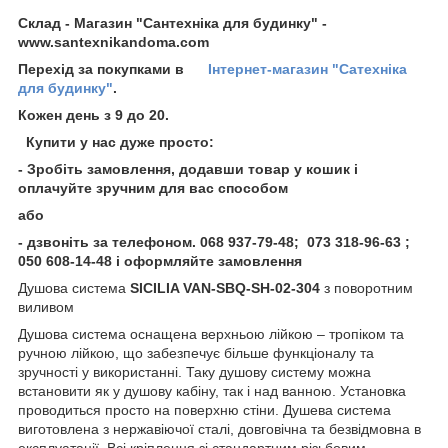
Склад - Магазин "Сантехніка для будинку" -
www.santexnikandoma.com
Перехід за покупками в
Інтернет-магазин "Сатехніка
для будинку"
.
Кожен день з 9 до 20.
Купити у нас дуже просто:
- Зробіть замовлення, додавши товар у кошик і
оплачуйте зручним для вас способом
або
- дзвоніть за телефоном
. 068 937-79-48; 073 318-96-63 ;
050 608-14-48 і оформляйте замовлення
Душова система
SICILIA VAN-SBQ-SH-02-304
з поворотним
виливом
Душова система оснащена верхньою лійкою – тропіком та
ручною лійкою, що забезпечує більше функціоналу та
зручності у використанні. Таку душову систему можна
встановити як у душову кабіну, так і над ванною. Установка
проводиться просто на поверхню стіни. Душева система
виготовлена з нержавіючої сталі, довговічна та безвідмовна в
експлуатації. Всі кріплення зі стандартним різьбовим