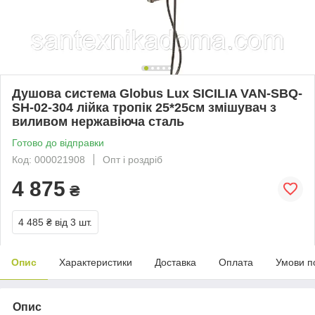
Душова система Globus Lux SICILIA VAN-SBQ-
SH-02-304 лійка тропік 25*25см змішувач з
виливом нержавіюча сталь
Готово до відправки
Код: 000021908
Опт і роздріб
4 875
₴
4 485 ₴
від 3 шт.
Опис
Характеристики
Доставка
Оплата
Умови п
Опис