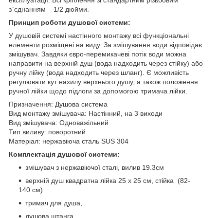
з`єднанням – 1/2 дюйми.
Принцип роботи душової системи:
У душовій системі настінного монтажу всі функціональні
елементи розміщені на виду. За змішування води відповідає
змішувач. Завдяки євро-перемикачеві потік води можна
направити на верхній душ (вода надходить через стійку) або
ручну лійку (вода надходить через шланг). Є можливість
регулювати кут нахилу верхнього душу, а також положення
ручної лійки щодо підлоги за допомогою тримача лійки.
Призначення: Душова система
Вид монтажу змішувача: Настінний, на 3 виходи
Вид змішувача: Одноважільний
Тип виливу: поворотний
Матеріал: нержавіюча сталь SUS 304
Комплектація душової системи:
змішувач з нержавіючої сталі, вилив 19.3см
верхній душ квадратна лійка 25 х 25 см, стійка (82-
140 см)
тримач для душа,
душова штанга,