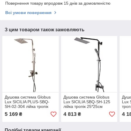
Повернення товару впродовж 15 днів за домовленістю
Всі умови повернення
З цим товаром також замовляють
Душова система Globus
Душова система Globus
Душо
Lux SICILIA PLUS-SBQ-
Lux SICILIA SBQ-SH-125
Lux 
SH-02-304 лійка тропік
лійка тропік 25*25см
троп
20*20см змішувач з
змішувач без виливу
нерж
5 169
4 813
4 1
₴
₴
виливом нержавіюча
нержавіюча сталь
сталь
Подібні товари компанії