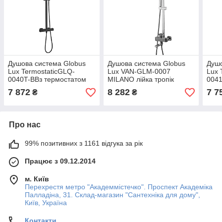
Душова система Globus
Душова система Globus
Душо
Lux TermostaticGLQ-
Lux VAN-GLM-0007
Lux 
0040T-BBз термостатом
MILANO лійка тропік
0041
лійка тропік 29*19см
30х30см змішувач з
лійк
7 872
8 282
7 7
₴
₴
змішувач без виливу
виливом латунь
зміш
латунь
лату
Про нас
99% позитивних з 1161 відгука за рік
Працює з 09.12.2014
м. Київ
Перехрестя метро "Академмістечко". Проспект Академіка
Палладіна, 31. Склад-магазин "Сантехніка для дому",
Київ, Україна
Контакти