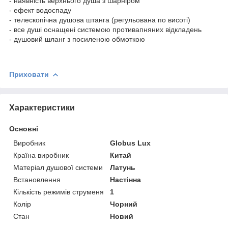
- наявність верхнього душа з шарніром
- ефект водоспаду
- телескопічна душова штанга (регульована по висоті)
- все душі оснащені системою противапняних відкладень
- душовий шланг з посиленою обмоткою
Приховати
Характеристики
Основні
Виробник
Globus Lux
Країна виробник
Китай
Матеріал душової системи
Латунь
Встановлення
Настінна
Кількість режимів струменя
1
Колір
Чорний
Стан
Новий