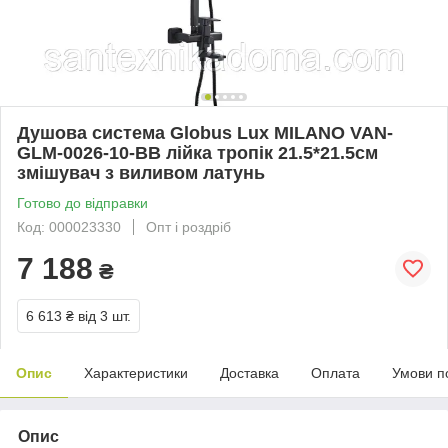
Душова система Globus Lux MILANO VAN-
GLM-0026-10-BB лійка тропік 21.5*21.5см
змішувач з виливом латунь
Готово до відправки
Код: 000023330
Опт і роздріб
7 188
₴
6 613 ₴
від 3 шт.
Опис
Характеристики
Доставка
Оплата
Умови п
Опис