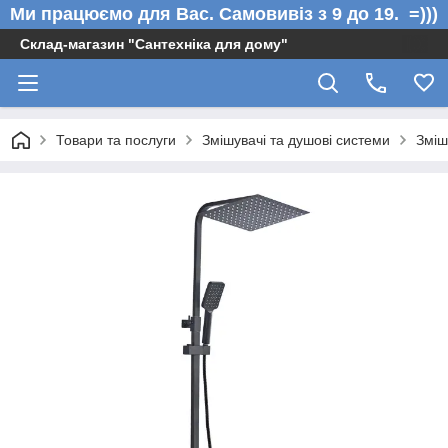
Ми працюємо для Вас. Самовивіз з 9 до 19. =)))
Склад-магазин "Сантехніка для дому"
Товари та послуги
Змішувачі та душові системи
Зміш