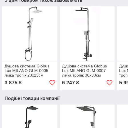
З цим товаром також замовляють
Душова система Globus
Душова система Globus
Душо
Lux MILANO GLM-0005
Lux MILANO GLM-0007
Lux 
лійка тропік 23х23см
лійка тропік 30х30см
троп
змішувач без виливу
змішувач з виливом
вили
3 875
6 247
5 9
₴
₴
латунь
латунь
Подібні товари компанії