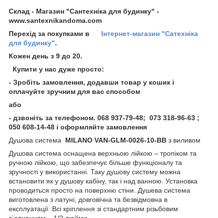
Склад - Магазин "Сантехніка для будинку" -
www.santexnikandoma.com
Перехід за покупками в
Інтернет-магазин "Сатехніка
для будинку"
.
Кожен день з 9 до 20.
Купити у нас дуже просто:
- Зробіть замовлення, додавши товар у кошик і
оплачуйте зручним для вас способом
або
- дзвоніть за телефоном
. 068 937-79-48; 073 318-96-63 ;
050 608-14-48 і оформляйте замовлення
Душова система
MILANO VAN-GLM-0026-10-BB
з виливом
Душова система оснащена верхньою лійкою – тропіком та
ручною лійкою, що забезпечує більше функціоналу та
зручності у використанні. Таку душову систему можна
встановити як у душову кабіну, так і над ванною. Установка
проводиться просто на поверхню стіни. Душева система
виготовлена з латуні, довговічна та безвідмовна в
експлуатації. Всі кріплення зі стандартним різьбовим
з`єднанням – 1/2 дюйми.