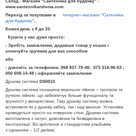
Склад - Магазин "Сантехніка для будинку" -
www.santexnikandoma.com
Перехід за покупками в
Інтернет-магазин "Сатехніка
для будинку"
.
Кожен день з 9 до 20.
Купити у нас дуже просто:
- Зробіть замовлення, додавши товар у кошик і
оплачуйте зручним для вас способом
або
- дзвоніть за телефоном
. 068 937-79-48; 073 318-96-63 ;
050 608-14-48 і оформляйте замовлення
Душова система
DS0010
Душова система оснащена верхньою лійкою – тропіком та
ручною лійкою, що забезпечує більше функціоналу та
зручності у використанні. Таку душову систему можна
встановити як у душову кабіну, так і над ванною. Установка
проводиться просто на поверхню стіни. Душева система
виготовлена з латуні, довговічна та безвідмовна в
експлуатації. Всі кріплення зі стандартним різьбовим
з`єднанням – 1/2 дюйми.