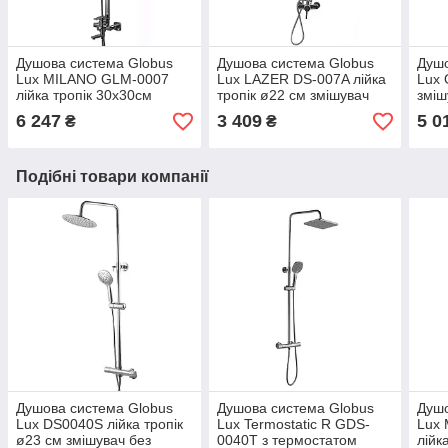
Душова система Globus
Душова система Globus
Душо
Lux MILANO GLM-0007
Lux LAZER DS-007A лійка
Lux
лійка тропік 30х30см
тропік ø22 см змішувач
зміш
змішувач з виливом
без виливу латунь
троп
6 247
3 409
5 0
₴
₴
латунь
гиги
лату
Подібні товари компанії
Душова система Globus
Душова система Globus
Душо
Lux DS0040S лійка тропік
Lux Termostatic R GDS-
Lux
ø23 см змішувач без
0040T з термостатом
лійк