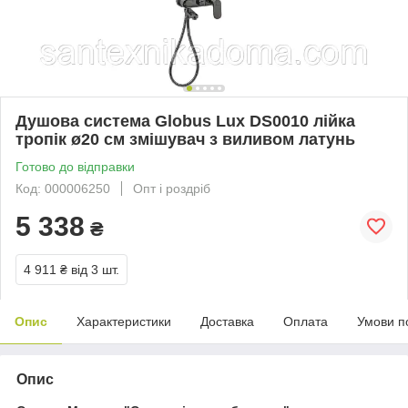
Душова система Globus Lux DS0010 лійка
тропік ø20 см змішувач з виливом латунь
Готово до відправки
Код: 000006250
Опт і роздріб
5 338
₴
4 911 ₴
від 3 шт.
Опис
Характеристики
Доставка
Оплата
Умови п
Опис