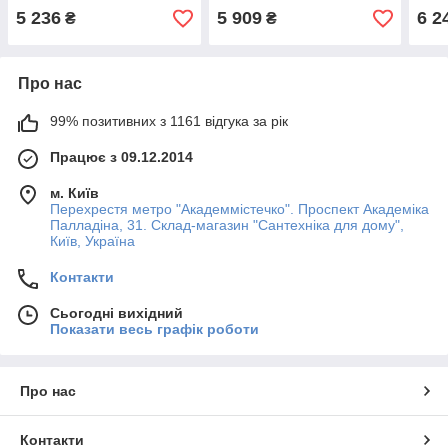
виливу латунь
лійка тропік 20*20см
зміш
5 236
5 909
6 2
₴
₴
змішувач без виливу
лату
латунь
Про нас
99% позитивних з 1161 відгука за рік
Працює з 09.12.2014
м. Київ
Перехрестя метро "Академмістечко". Проспект Академіка
Палладіна, 31. Склад-магазин "Сантехніка для дому",
Київ, Україна
Контакти
Сьогодні вихідний
Показати весь графік роботи
Про нас
Контакти