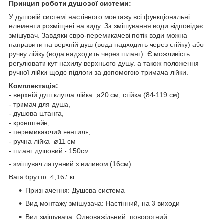
Принцип роботи душової системи:
У душовій системі настінного монтажу всі функціональні
елементи розміщені на виду. За змішування води відповідає
змішувач. Завдяки євро-перемикачеві потік води можна
направити на верхній душ (вода надходить через стійку) або
ручну лійку (вода надходить через шланг). Є можливість
регулювати кут нахилу верхнього душу, а також положення
ручної лійки щодо підлоги за допомогою тримача лійки.
Комплектація:
- верхній душ клугла лійка ø20 см, стійка (84-119 см)
- тримач для душа,
- душова штанга,
- кронштейн,
- перемикаючий вентиль,
- ручна лійка ø11 см
- шланг душовий - 150см
- змішувач латунний з виливом (16см)
Вага брутто: 4,167 кг
Призначення: Душова система
Вид монтажу змішувача: Настінний, на 3 виходи
Вид змішувача: Одноважільний, поворотний