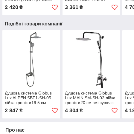
A045
латунь
ван/
2 420
3 361
4 7
₴
₴
Київ
Подібні товари компанії
Душова система Globus
Душова система Globus
Душо
Lux ALPEN SBT1-SH-05
Lux MAIN SM-SH-02 лійка
Lux 
лійка тропік ø19.5 см
тропік ø20 см змішувач з
троп
змішувач без виливу
виливом нержавіюча
нерж
2 847
4 304
4 1
₴
₴
нержавіюча сталь
сталь
Про нас