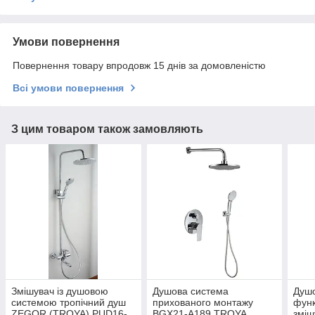
Умови повернення
Повернення товару впродовж 15 днів за домовленістю
Всі умови повернення
З цим товаром також замовляють
Змішувач із душовою
Душова система
Душо
системою тропічний душ
прихованого монтажу
функ
ZEGOR (TROYA) PUD16-
BGX21-A189 TROYA
змі