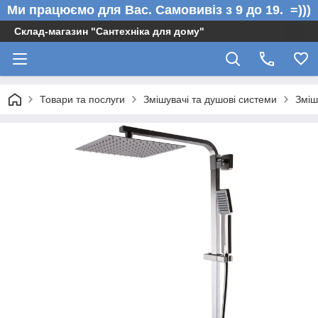
Ми працюємо для Вас. Самовивіз з 9 до 19. =)))
Склад-магазин "Сантехніка для дому"
Товари та послуги
Змішувачі та душові системи
Зміш