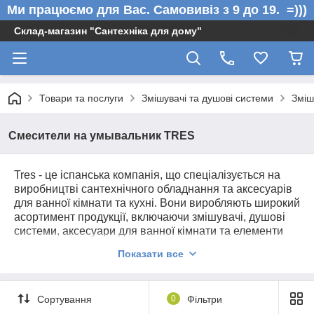
Ми працюємо для Вас. Самовивіз з 9 до 19. =)))
Склад-магазин "Сантехніка для дому"
Товари та послуги
Змішувачі та душові системи
Зміш
Смесители на умывальник TRES
Tres - це іспанська компанія, що спеціалізується на
виробництві сантехнічного обладнання та аксесуарів
для ванної кімнати та кухні. Вони виробляють широкий
асортимент продукції, включаючи змішувачі, душові
системи, аксесуари для ванної кімнати та елементи
для кухні.
Показати все
Компанія Tres була заснована у 1968 році і за
десятиліття свого існування здобула репутацію
надійного виробника сантехнічного обладнання. Їхня
Сортування
0
Фільтри
продукція поєднує в собі високу якість матеріалів та