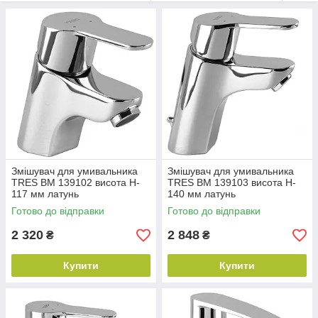
інноваційний дизайн, що робить їхню продукцію
популярною не тільки в Іспанії, а й у багатьох країнах
світу.
Змішувачі Tres зазвичай виготовляються з латуні з
хромованим покриттям, що забезпечує міцність та
довговічність продукції. Вони також пропонують різні
стилі та дизайни, щоб задовольнити різноманітні
потреби та смаки споживачів.
Змішувач для умивальника
Змішувач для умивальника
TRES BM 139102 висота H-
TRES BM 139103 висота H-
117 мм латунь
140 мм латунь
Готово до відправки
Готово до відправки
2 320
2 848
₴
₴
Купити
Купити