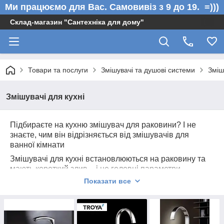
Ми працюємо для Вас. Самовивіз з 9 до 19. =)))
Склад-магазин "Сантехніка для дому"
Товари та послуги
Змішувачі та душові системи
Зміш
Змішувачі для кухні
Підбираєте на кухню змішувач для раковини? І не
знаєте, чим він відрізняється від змішувачів для
ванної кімнати
Змішувачі для кухні встановлюються на раковину та
мають короткий злив – і це головні параметри
кухонного крана для миття.
Показати все
Всім господаркам відомо, як часто доводиться
користуватися кухонним краном під час готування.
Тому при покупці змішувача на кухню необхідно
звертати увагу на його експлуатаційні властивості. Він