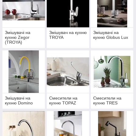
повинен працювати надійно та довго, щоб поміняти
його можна було лише при оновленні чи повній заміні
кухонної гарнітури.
Змішувачі на
Змішувач на кухню
Змішувачі на
кухню Zegor
TROYA
кухню Globus Lux
(TROYA)
Змішувачі на
Смесители на
Смесители на
кухню Domino
кухню TOPAZ
кухню TRES