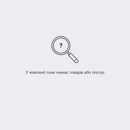
Дана технологія, запатентована , пропонує своїм клієнтам
унікальну гнучкість та найкращий у світі захист від
скручування шланга. Також технологія KOTT-
GLIDE® забезпечує найтриваліший, на даний момент, термін
експлуатації шланга.
У компанії поки немає товарів або послуг