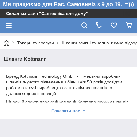
Ми працюємо для Вас. Самовивіз з 9 до 19. =)))
Склад-магазин "Сантехніка для дому"
Товари та послуги
Шланги зливні та залив, гнучка підво
Шланги Kottmann
Бренд Kottmann Technology GmbH - Німецький виробник
шлангів гнучкого підведення з більш ніж 50 років досвідом
роботи в галузі виробництва сантехнічних шлангів та
далекоглядних інновацій.
Широкий спектр продукції компанії Kottmann гнучких шлангів,
застосовується в санітарних, опалювальних системах, в
Показати все
секторі побутової техніки та будівельної інженерії.
Продукція гнучкого підведення Kottmann Technology GmbH
сертифікована в Україні і відповідає (і навіть перевершує)
всім технічним вимогам державних служб контролю якості.