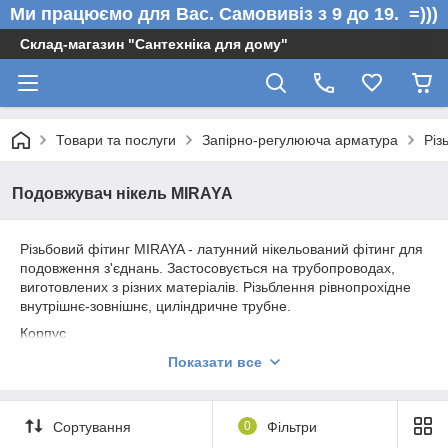
Ми працюємо для Вас. Самовивіз з 9 до 19. =)))
Склад-магазин "Сантехніка для дому"
Товари та послуги
Запірно-регулююча арматура
Різ
Подовжувач нікель MIRAYA
Різьбовий фітинг MIRAYA - латунний нікельований фітинг для
подовження з'єднань. Застосовується на трубопроводах,
виготовлених з різних матеріалів. Різьблення рівнопрохідне
внутрішнє-зовнішнє, циліндричне трубне.
Корпус
шестигранної форми під гайковий ключ
Показати все
гарячепресована латунь, нікель блискучий.
Сортування
0
Фільтри