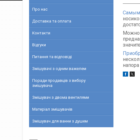
Про нас
Самым 
носико
Доставка та оплата
достат
Можно 
Контакти
предна
значит
Відгуки
Приобр
Питання та відповіді
нескол
напора
Змішувачі з одним важелем
Поради продавців з вибору
змішувача
Змішувач з двома вентилями
Матеріал змішувачів
Змішувач для ванни з душем