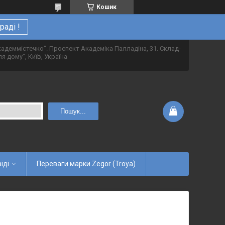
Кошик
аді !
адеммістечко". Проспект Академіка Палладіна, 31. Склад-
я дому", Київ, Україна
Пошук...
іді
Переваги марки Zegor (Troya)