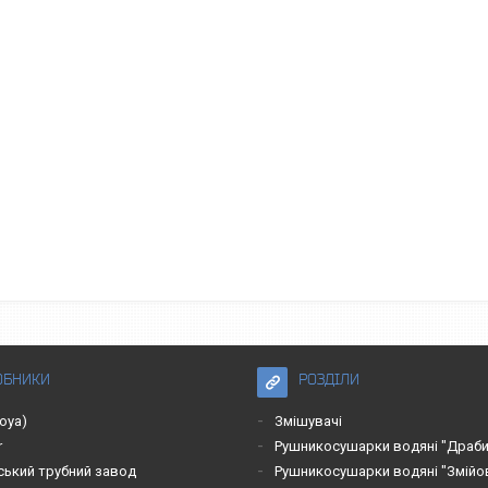
ОБНИКИ
РОЗДІЛИ
roya)
Змішувачі
r
Рушникосушарки водяні "Драби
ський трубний завод
Рушникосушарки водяні "Змійо