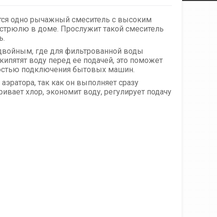
тся одно рычажный смеситель с высоким
стрюлю в доме. Прослужит такой смеситель
ь.
двойным, где для фильтрованной воды
скипятят воду перед ее подачей, это поможет
ностью подключения бытовых машин.
 аэратора, так как он выполняет сразу
ивает хлор, экономит воду, регулирует подачу