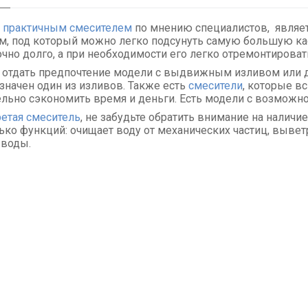
практичным смесителем
по мнению специалистов, являе
м, под который можно легко подсунуть самую большую ка
очно долго, а при необходимости его легко отремонтироват
отдать предпочтение модели с выдвижным изливом или 
значен один из изливов. Также есть
смесители
, которые в
ельно сэкономить время и деньги. Есть модели с возмож
етая смеситель
, не забудьте обратить внимание на наличие
ько функций: очищает воду от механических частиц, выветр
 воды.