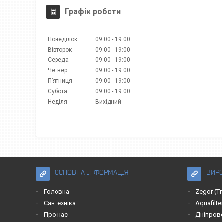
Графік роботи
Понеділок
09:00
19:00
Вівторок
09:00
19:00
Середа
09:00
19:00
Четвер
09:00
19:00
Пʼятниця
09:00
19:00
Субота
09:00
19:00
Неділя
Вихідний
ОСНОВНА ІНФОРМАЦІЯ
ВИР
Головна
Zegor (T
Сантехніка
Aquafilte
Про нас
Дніпров