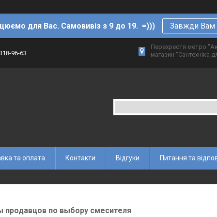
цюємо для Вас. Самовивіз з 9 до 19. =)))
Завжди Вам р
Перехрестя метро "Ак
 318-96-63
магазин "Сантехніка дл
вка та оплата
Контакти
Відгуки
Питання та відпов
 продавцов по выбору смесителя